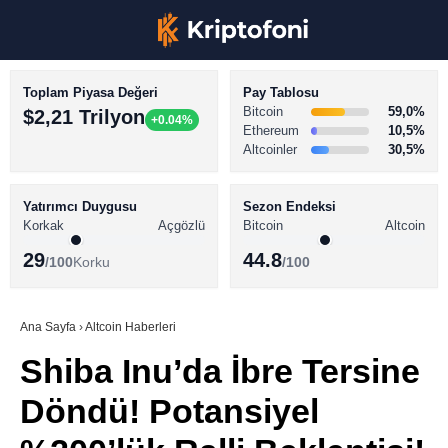
Toplam Piyasa Değeri
Pay Tablosu
Bitcoin
59,0%
$2,21 Trilyon
+0.04%
Ethereum
10,5%
Altcoinler
30,5%
KRİPTO PARA HABERLERİ
Facebook
BİTCOİN HABERLERİ
Yatırımcı Duygusu
Sezon Endeksi
Korkak
Açgözlü
Bitcoin
Altcoin
ALTCOİN HABERLERİ
29
44.8
/100
Korku
/100
AKADEMİ
Instagram
SÖZLÜK
Ana Sayfa
›
Altcoin Haberleri
Shiba Inu’da İbre Tersine
Youtube
Döndü! Potansiyel
TikTok