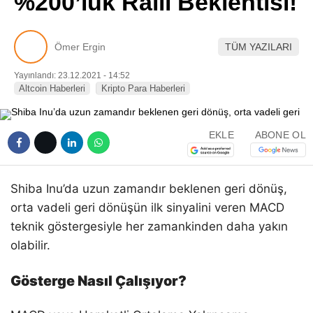
%200’lük Ralli Beklentisi!
Pinterest
Ömer Ergin
TÜM YAZILARI
LinkedIn
Yayınlandı: 23.12.2021 - 14:52
Altcoin Haberleri
Kripto Para Haberleri
Telegram
EKLE
ABONE OL
Shiba Inu’da uzun zamandır beklenen geri dönüş,
orta vadeli geri dönüşün ilk sinyalini veren MACD
teknik göstergesiyle her zamankinden daha yakın
olabilir.
Gösterge Nasıl Çalışıyor?