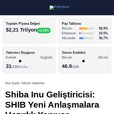
Toplam Piyasa Değeri
Pay Tablosu
Bitcoin
58,9%
$2,21 Trilyon
+0.34%
Ethereum
10,5%
Altcoinler
30,7%
KRİPTO PARA HABERLERİ
Facebook
BİTCOİN HABERLERİ
Yatırımcı Duygusu
Sezon Endeksi
Korkak
Açgözlü
Bitcoin
Altcoin
ALTCOİN HABERLERİ
31
46.9
/100
Korku
/100
AKADEMİ
Instagram
SÖZLÜK
Ana Sayfa
›
Altcoin Haberleri
Shiba Inu Geliştiricisi:
Youtube
SHIB Yeni Anlaşmalara
TikTok