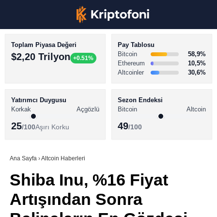
Toplam Piyasa Değeri
Pay Tablosu
Bitcoin
58,9%
$2,20 Trilyon
+0.51%
Ethereum
10,5%
Altcoinler
30,6%
KRİPTO PARA HABERLERİ
Facebook
BİTCOİN HABERLERİ
Yatırımcı Duygusu
Sezon Endeksi
Korkak
Açgözlü
Bitcoin
Altcoin
ALTCOİN HABERLERİ
25
49
/100
Aşırı Korku
/100
AKADEMİ
Instagram
SÖZLÜK
Ana Sayfa
›
Altcoin Haberleri
Shiba Inu, %16 Fiyat
Youtube
Artışından Sonra
TikTok