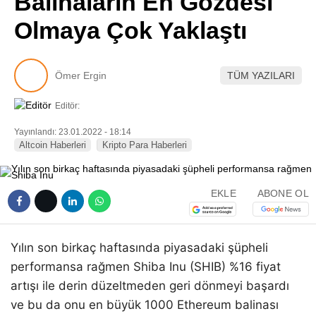
Balinaların En Gözdesi
Pinterest
Olmaya Çok Yaklaştı
LinkedIn
Ömer Ergin
TÜM YAZILARI
Telegram
Editör:
Yayınlandı: 23.01.2022 - 18:14
Altcoin Haberleri
Kripto Para Haberleri
EKLE
ABONE OL
Yılın son birkaç haftasında piyasadaki şüpheli
performansa rağmen Shiba Inu (SHIB) %16 fiyat
artışı ile derin düzeltmeden geri dönmeyi başardı
ve bu da onu en büyük 1000 Ethereum balinası