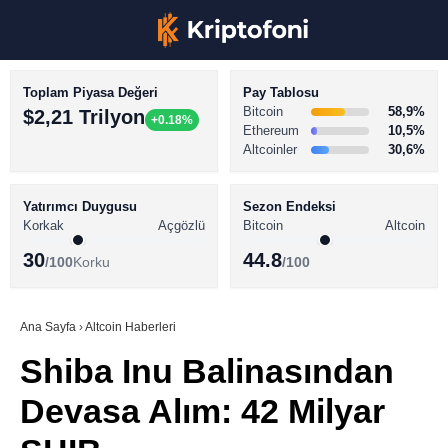
Toplam Piyasa Değeri
Pay Tablosu
Bitcoin
58,9%
$2,21 Trilyon
+0.18%
Ethereum
10,5%
Altcoinler
30,6%
KRİPTO PARA HABERLERİ
Facebook
BİTCOİN HABERLERİ
Yatırımcı Duygusu
Sezon Endeksi
Korkak
Açgözlü
Bitcoin
Altcoin
ALTCOİN HABERLERİ
30
44.8
/100
Korku
/100
AKADEMİ
Instagram
SÖZLÜK
Ana Sayfa
›
Altcoin Haberleri
Shiba Inu Balinasından
Youtube
Devasa Alım: 42 Milyar
TikTok