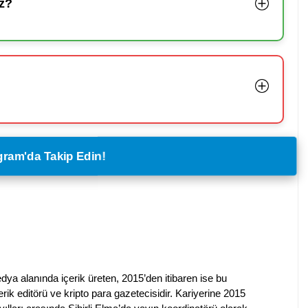
z?
legram'da Takip Edin!
dya alanında içerik üreten, 2015’den itibaren ise bu
erik editörü ve kripto para gazetecisidir. Kariyerine 2015