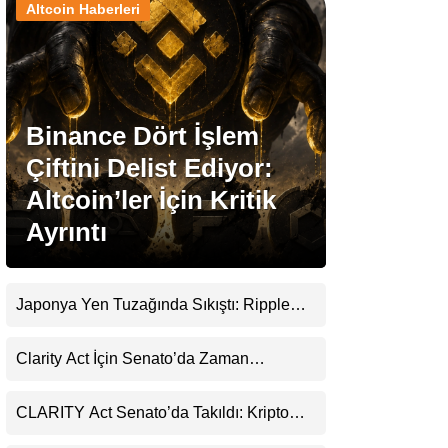
Altcoin Haberleri
Stablecoin Haberleri
Binance Dört İşlem
Facebook
Çiftini Delist Ediyor:
Altcoin’ler İçin Kritik
Ayrıntı
Instagram
Youtube
Japonya Yen Tuzağında Sıkıştı: Ripple
(XRP) Üçüncü Yol Olabilir mi?
TikTok
Clarity Act İçin Senato’da Zaman
Daralıyor
Pinterest
CLARITY Act Senato’da Takıldı: Kripto
Para Piyasası 2027’yi Fiyatlıyor