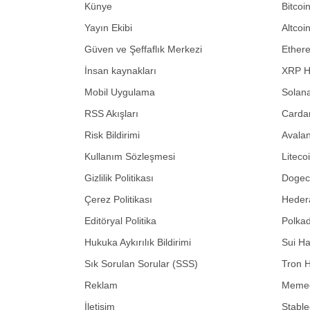
Künye
Bitcoi
Yayın Ekibi
Altcoi
Güven ve Şeffaflık Merkezi
Ether
İnsan kaynakları
XRP H
Mobil Uygulama
Solana
RSS Akışları
Carda
Risk Bildirimi
Avalan
Kullanım Sözleşmesi
Liteco
Gizlilik Politikası
Dogeco
Çerez Politikası
Hedera
Editöryal Politika
Polkad
Hukuka Aykırılık Bildirimi
Sui Ha
Sık Sorulan Sorular (SSS)
Tron H
Reklam
Memec
İletişim
Stable