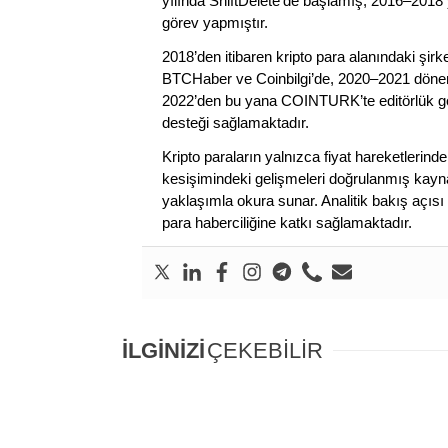
yılında ShiftDelete’de başlamış, 2016–2018 y
görev yapmıştır.
2018’den itibaren kripto para alanındaki şi
BTCHaber ve Coinbilgi’de, 2020–2021 dönemi
2022’den bu yana COINTURK’te editörlük gör
desteği sağlamaktadır.
Kripto paraların yalnızca fiyat hareketlerind
kesişimindeki gelişmeleri doğrulanmış kayna
yaklaşımla okura sunar. Analitik bakış açısı 
para haberciliğine katkı sağlamaktadır.
İLGİNİZİ
ÇEKEBİLİR