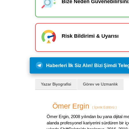
Bize Neden Güvenebilirsini
Risk Bildirimi & Uyarısı
Haberleri İlk Siz Alın! Bizi Şimdi Te
Yazar Biyografisi
Görev ve Uzmanlık
Ömer Ergin
(
İçerik Editörü
)
Ömer Ergin, 2008 yılından bu yana dijital me
alanda profesyonel kariyerini sürdüren bir iç