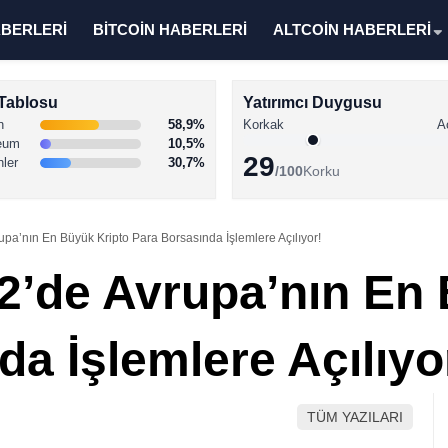
ABERLERİ
BİTCOİN HABERLERİ
ALTCOİN HABERLERİ
Tablosu
Yatırımcı Duygusu
n
58,9%
Korkak
A
eum
10,5%
29
nler
30,7%
/100
Korku
upa’nın En Büyük Kripto Para Borsasında İşlemlere Açılıyor!
22’de Avrupa’nın En
a İşlemlere Açılıyo
TÜM YAZILARI