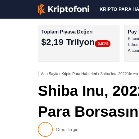
KRİPTO PARA H
Toplam Piyasa Değeri
Pay 
Bitcoi
$2,19 Trilyon
-0.61%
Ether
Altcoi
Ana Sayfa
›
Kripto Para Haberleri
›
Shiba Inu, 2022’de Avr
Shiba Inu, 20
Para Borsasınd
Ömer Ergin