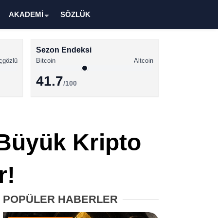
AKADEMİ
SÖZLÜK
Sezon Endeksi
çgözlü
Bitcoin
Altcoin
41.7
/100
Kripto Para Haberleri
Bitcoin Haberleri
 Büyük Kripto
Altcoin Haberleri
Ethereum Haberleri
r!
Solana Haberleri
POPÜLER HABERLER
XRP Haberleri
Memecoin Haberleri