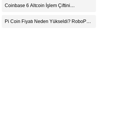
Coinbase 6 Altcoin İşlem Çiftini
LinkedIn
Durduracak
Pi Coin Fiyatı Neden Yükseldi? RoboPay
Telegram
Ortaklığı ve Güncelleme İyimserliği
Destekledi