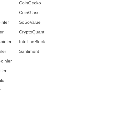
CoinGecko
CoinGlass
inler
SoSoValue
er
CryptoQuant
oinler
IntoTheBlock
ler
Santiment
oinler
nler
ler
r