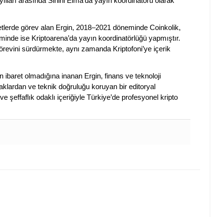
ılları arasında Sihirli Elma’da yayın koordinatörü olarak
rketlerde görev alan Ergin, 2018–2021 döneminde Coinkolik,
nde ise Kriptoarena’da yayın koordinatörlüğü yapmıştır.
evini sürdürmekte, aynı zamanda Kriptofoni’ye içerik
en ibaret olmadığına inanan Ergin, finans ve teknoloji
klardan ve teknik doğruluğu koruyan bir editoryal
ve şeffaflık odaklı içeriğiyle Türkiye’de profesyonel kripto