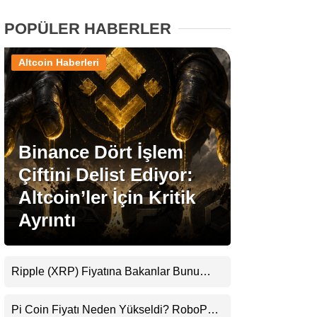
POPÜLER HABERLER
Stablecoin Haberleri
Altcoin Haberleri
Facebook
Binance Dört İşlem
Çiftini Delist Ediyor:
Instagram
Altcoin’ler İçin Kritik
Youtube
Ayrıntı
TikTok
Ripple (XRP) Fiyatına Bakanlar Bunu
Kaçırıyor: Evernorth’tan Dikkat Çeken
Pinterest
Uyarı
Pi Coin Fiyatı Neden Yükseldi? RoboPay