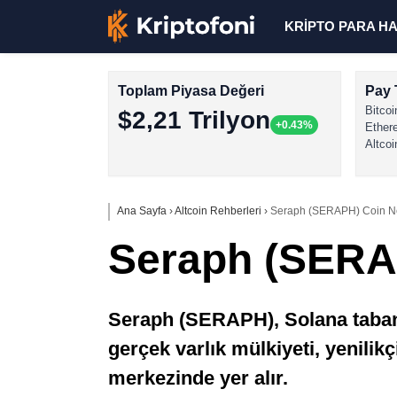
KRİPTO PARA H
Toplam Piyasa Değeri
Pay 
Bitcoi
$2,21 Trilyon
+0.43%
Ether
Altcoi
Ana Sayfa
›
Altcoin Rehberleri
›
Seraph (SERAPH) Coin N
Seraph (SERA
Seraph (SERAPH), Solana tabanl
gerçek varlık mülkiyeti, yenili
merkezinde yer alır.