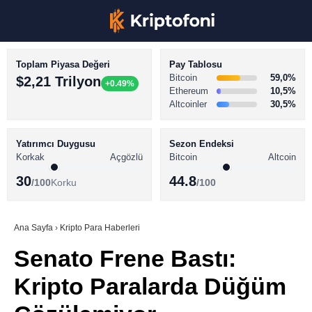
Toplam Piyasa Değeri
Pay Tablosu
Bitcoin
59,0%
$2,21 Trilyon
+0.49%
Ethereum
10,5%
Altcoinler
30,5%
KRİPTO PARA HABERLERİ
Facebook
BİTCOİN HABERLERİ
Yatırımcı Duygusu
Sezon Endeksi
Korkak
Açgözlü
Bitcoin
Altcoin
ALTCOİN HABERLERİ
30
44.8
/100
Korku
/100
AKADEMİ
Instagram
SÖZLÜK
Ana Sayfa
›
Kripto Para Haberleri
Senato Frene Bastı:
Youtube
Kripto Paralarda Düğüm
TikTok