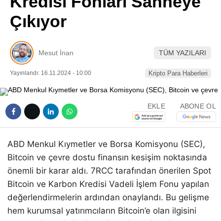
Kredisi Fonları Sahneye
Pinterest
Çıkıyor
LinkedIn
Mesut İnan
TÜM YAZILARI
Telegram
Yayınlandı: 16.11.2024 - 10:00
Kripto Para Haberleri
EKLE
ABONE OL
ABD Menkul Kıymetler ve Borsa Komisyonu (SEC),
Bitcoin ve çevre dostu finansın kesişim noktasında
önemli bir karar aldı. 7RCC tarafından önerilen Spot
Bitcoin ve Karbon Kredisi Vadeli İşlem Fonu yapılan
değerlendirmelerin ardından onaylandı. Bu gelişme
hem kurumsal yatırımcıların Bitcoin’e olan ilgisini