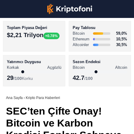
Toplam Piyasa Değeri
Pay Tablosu
Bitcoin
59,0%
$2,21 Trilyon
+0.78%
Ethereum
10,5%
Altcoinler
30,5%
KRİPTO PARA HABERLERİ
Facebook
BİTCOİN HABERLERİ
Yatırımcı Duygusu
Sezon Endeksi
Korkak
Açgözlü
Bitcoin
Altcoin
ALTCOİN HABERLERİ
29
42.7
/100
Korku
/100
AKADEMİ
Instagram
SÖZLÜK
Ana Sayfa
›
Kripto Para Haberleri
SEC’ten Çifte Onay!
Youtube
Bitcoin ve Karbon
TikTok