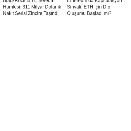
BlackRock’tan Ethereum
Ethereum’da Kapitülasyon
Hamlesi: 311 Milyar Dolarlık
Sinyali: ETH İçin Dip
Nakit Serisi Zincire Taşındı
Oluşumu Başladı mı?