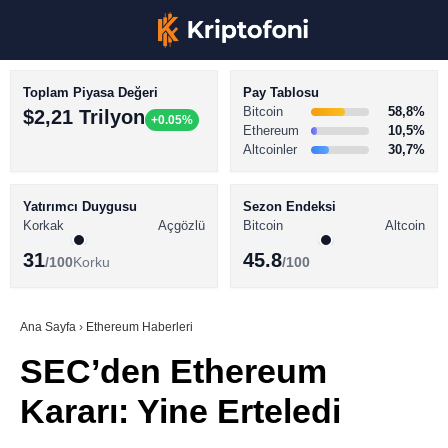
Toplam Piyasa Değeri
Pay Tablosu
Bitcoin
58,8%
$2,21 Trilyon
+0.05%
Ethereum
10,5%
Altcoinler
30,7%
KRİPTO PARA HABERLERİ
Facebook
BİTCOİN HABERLERİ
Yatırımcı Duygusu
Sezon Endeksi
Korkak
Açgözlü
Bitcoin
Altcoin
ALTCOİN HABERLERİ
31
45.8
/100
Korku
/100
AKADEMİ
Instagram
SÖZLÜK
Ana Sayfa
›
Ethereum Haberleri
SEC’den Ethereum
Youtube
Kararı: Yine Erteledi
TikTok