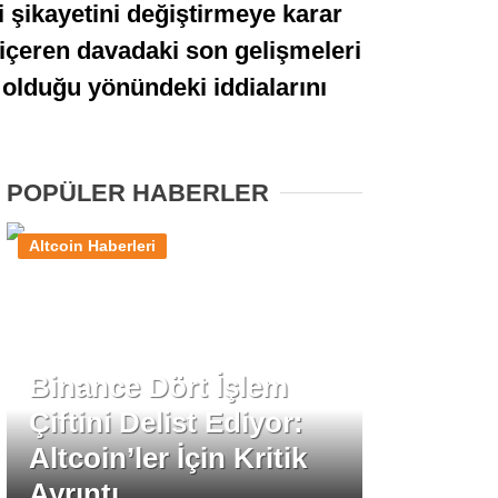
i şikayetini değiştirmeye karar
Stablecoin Haberleri
içeren davadaki son gelişmeleri
 olduğu yönündeki iddialarını
Facebook
POPÜLER HABERLER
Altcoin Haberleri
Instagram
Youtube
Binance Dört İşlem
TikTok
Çiftini Delist Ediyor:
Altcoin’ler İçin Kritik
Pinterest
Ayrıntı