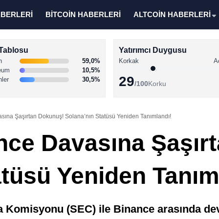
ABERLERİ
BİTCOİN HABERLERİ
ALTCOİN HABERLERİ
Tablosu
Yatırımcı Duygusu
n
59,0%
Korkak
A
eum
10,5%
29
nler
30,5%
/100
Korku
ına Şaşırtan Dokunuş! Solana’nın Statüsü Yeniden Tanımlandı!
nce Davasına Şaşır
atüsü Yeniden Tanım
 Komisyonu (SEC) ile Binance arasında de