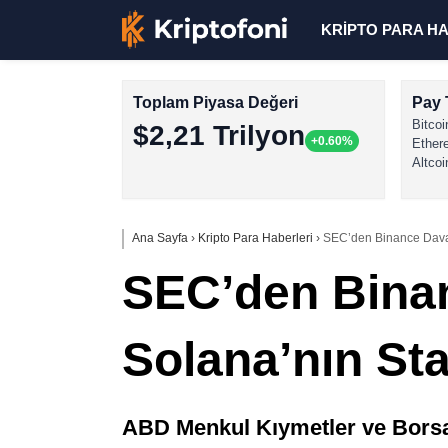
KRİPTO PARA H
Toplam Piyasa Değeri
Pay 
Bitcoi
$2,21 Trilyon
+0.60%
Ether
Altcoi
Ana Sayfa
›
Kripto Para Haberleri
›
SEC’den Binance Davas
SEC’den Bina
Solana’nın St
ABD Menkul Kıymetler ve Borsa