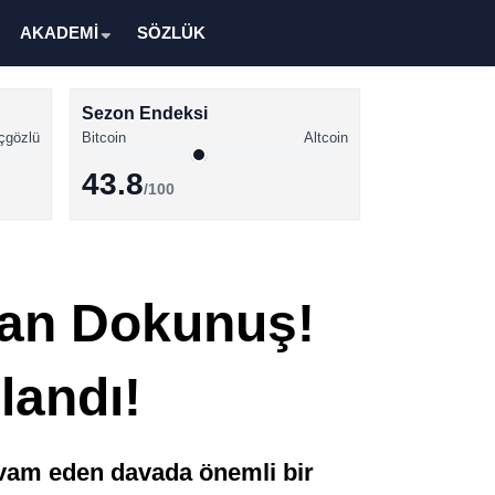
AKADEMİ
SÖZLÜK
Sezon Endeksi
çgözlü
Bitcoin
Altcoin
43.8
/100
Kripto Para Haberleri
Bitcoin Haberleri
tan Dokunuş!
Altcoin Haberleri
Ethereum Haberleri
landı!
Solana Haberleri
XRP Haberleri
vam eden davada önemli bir
Memecoin Haberleri