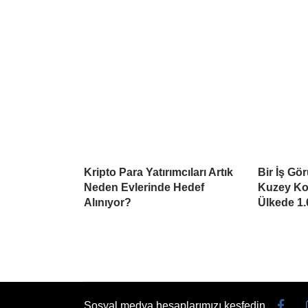
Kripto Para Yatırımcıları Artık
Bir İş Gö
Neden Evlerinde Hedef
Kuzey Kor
Alınıyor?
Ülkede 1.
Sosyal medya hesaplarımızı keşfedin