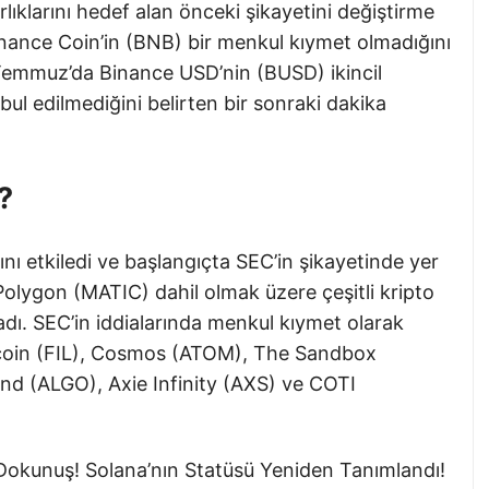
ıklarını hedef alan önceki şikayetini değiştirme
, Binance Coin’in (BNB) bir menkul kıymet olmadığını
Temmuz’da Binance USD’nin (BUSD) ikincil
bul edilmediğini belirten bir sonraki dakika
?
nı etkiledi ve başlangıçta SEC’in şikayetinde yer
olygon (MATIC) dahil olmak üzere çeşitli kripto
ladı. SEC’in iddialarında menkul kıymet olarak
lecoin (FIL), Cosmos (ATOM), The Sandbox
d (ALGO), Axie Infinity (AXS) ve COTI