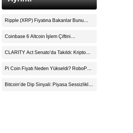
LinkedIn
Ripple (XRP) Fiyatına Bakanlar Bunu
Telegram
Kaçırıyor: Evernorth’tan Dikkat Çeken
Uyarı
Coinbase 6 Altcoin İşlem Çiftini
Durduracak
CLARITY Act Senato’da Takıldı: Kripto
Para Piyasası 2027’yi Fiyatlıyor
Pi Coin Fiyatı Neden Yükseldi? RoboPay
Ortaklığı ve Güncelleme İyimserliği
Destekledi
Bitcoin’de Dip Sinyali: Piyasa Sessizlikle
Sıkışıyor