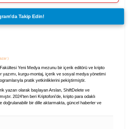
legram'da Takip Edin!
Yazar
)
Fakültesi Yeni Medya mezunu bir içerik editörü ve kripto
ber yazımı, kurgu-montaj, içerik ve sosyal medya yönetimi
ogramlarıyla pratik yetkinliklerini pekiştirmiştir.
k yazarı olarak başlayan Arslan, ShiftDelete ve
ştır. 2024’ten beri Kriptofoni’de, kripto para odaklı
 doğrulanabilir bir dille aktarmakta, güncel haberler ve