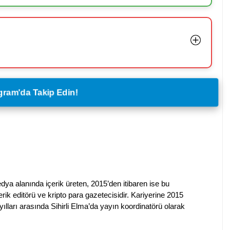
legram'da Takip Edin!
dya alanında içerik üreten, 2015’den itibaren ise bu
erik editörü ve kripto para gazetecisidir. Kariyerine 2015
ılları arasında Sihirli Elma’da yayın koordinatörü olarak