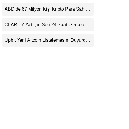
Kaçırıyor: Evernorth’tan Dikkat Çeken
LinkedIn
Uyarı
ABD’de 67 Milyon Kişi Kripto Para Sahibi:
Ripple’dan “Eski Algılar Yıkıldı” Mesajı
Telegram
CLARITY Act İçin Son 24 Saat: Senato
Matematiği Kripto Para Piyasasının
Beklentisini Bozabilir
Upbit Yeni Altcoin Listelemesini Duyurdu:
KRW, BTC ve USDT Paritelerinde İşlem
Görecek