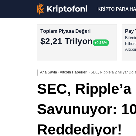
KRİPTO PARA H
Toplam Piyasa Değeri
Pay 
Bitcoi
$2,21 Trilyon
+0.18%
Ether
Altcoi
Ana Sayfa
›
Altcoin Haberleri
›
SEC, Ripple’a 2 Milyar Dola
SEC, Ripple’a 
Savunuyor: 10 
Reddediyor!