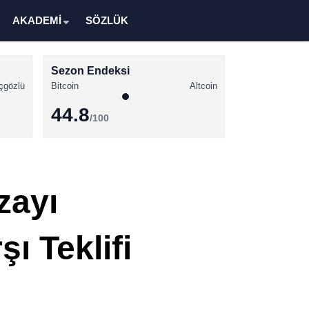
AKADEMİ
SÖZLÜK
Sezon Endeksi
çgözlü
Bitcoin
Altcoin
44.8
/100
Kripto Para Haberleri
Bitcoin Haberleri
zayı
Altcoin Haberleri
Ethereum Haberleri
ı Teklifi
Solana Haberleri
XRP Haberleri
Memecoin Haberleri