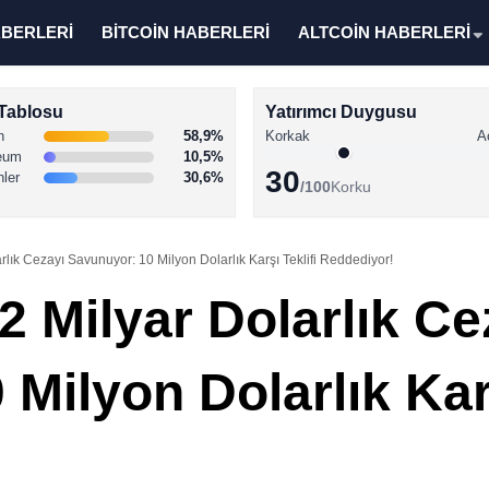
ABERLERİ
BİTCOİN HABERLERİ
ALTCOİN HABERLERİ
Tablosu
Yatırımcı Duygusu
n
58,9%
Korkak
A
eum
10,5%
30
nler
30,6%
/100
Korku
rlık Cezayı Savunuyor: 10 Milyon Dolarlık Karşı Teklifi Reddediyor!
2 Milyar Dolarlık Ce
Milyon Dolarlık Karş