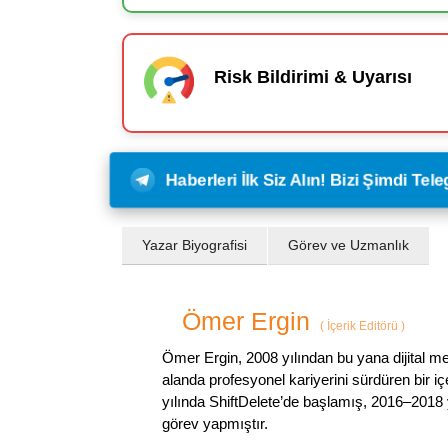
Risk Bildirimi & Uyarısı
Haberleri İlk Siz Alın! Bizi Şimdi Te
Yazar Biyografisi
Görev ve Uzmanlık
Ömer Ergin
(
İçerik Editörü
)
Ömer Ergin, 2008 yılından bu yana dijital me
alanda profesyonel kariyerini sürdüren bir iç
yılında ShiftDelete’de başlamış, 2016–2018 y
görev yapmıştır.