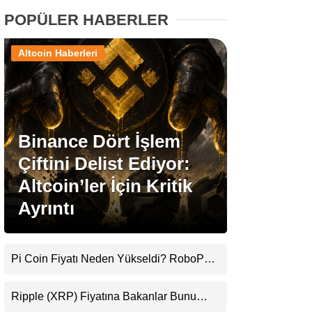
POPÜLER HABERLER
Stablecoin Haberleri
Altcoin Haberleri
Facebook
Binance Dört İşlem
Çiftini Delist Ediyor:
Instagram
Altcoin’ler İçin Kritik
Ayrıntı
Youtube
TikTok
Pi Coin Fiyatı Neden Yükseldi? RoboPay
Ortaklığı ve Güncelleme İyimserliği
Pinterest
Destekledi
Ripple (XRP) Fiyatına Bakanlar Bunu