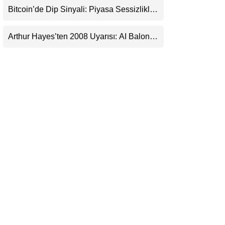
Bitcoin’de Dip Sinyali: Piyasa Sessizlikle
LinkedIn
Sıkışıyor
Arthur Hayes’ten 2008 Uyarısı: AI Balonu
Telegram
Bitcoin’i Nasıl Besleyebilir?