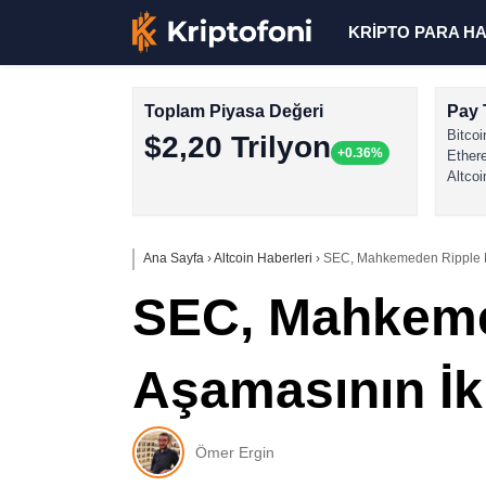
KRİPTO PARA H
Toplam Piyasa Değeri
Pay 
Bitcoi
$2,20 Trilyon
+0.36%
Ether
Altcoi
Ana Sayfa
›
Altcoin Haberleri
›
SEC, Mahkemeden Ripple Dav
SEC, Mahkeme
Aşamasının İki
Ömer Ergin