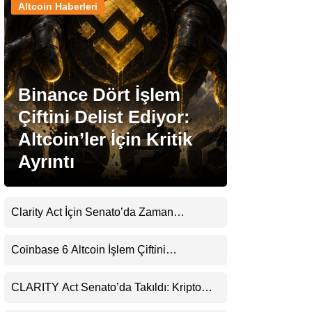
Altcoin Haberleri
Stablecoin Haberleri
Binance Dört İşlem
Facebook
Çiftini Delist Ediyor:
Altcoin’ler İçin Kritik
Ayrıntı
Instagram
Youtube
Clarity Act İçin Senato’da Zaman
Daralıyor
TikTok
Coinbase 6 Altcoin İşlem Çiftini
Durduracak
Pinterest
CLARITY Act Senato’da Takıldı: Kripto
Para Piyasası 2027’yi Fiyatlıyor