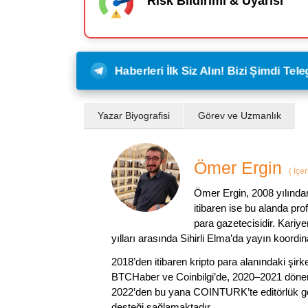
Risk Bildirimi & Uyarısı
Haberleri İlk Siz Alın! Bizi Şimdi Te
Yazar Biyografisi
Görev ve Uzmanlık
Ömer Ergin
(
İçer
Ömer Ergin, 2008 yılından
itibaren ise bu alanda prof
para gazetecisidir. Kariy
yılları arasında Sihirli Elma’da yayın koordi
2018’den itibaren kripto para alanındaki şi
BTCHaber ve Coinbilgi’de, 2020–2021 dönemi
2022’den bu yana COINTURK’te editörlük gör
desteği sağlamaktadır.