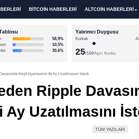
ABERLERİ
BİTCOİN HABERLERİ
ALTCOİN HABERLERİ
Tablosu
Yatırımcı Duygusu
n
58,9%
Korkak
A
eum
10,5%
25
nler
30,6%
/100
Aşırı Korku
asında Keşif Aşamasının İki Ay Uzatılmasını İstedi
den Ripple Davasın
 Ay Uzatılmasını İst
TÜM YAZILARI