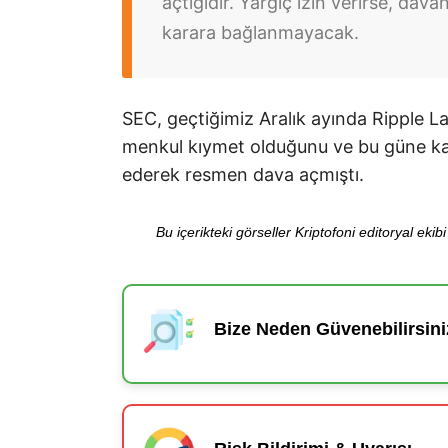
açtığıdır. Yargıç izin verirse, da
karara bağlanmayacak.
SEC, geçtiğimiz Aralık ayında Ripple La
menkul kıymet olduğunu ve bu güne kad
ederek resmen dava açmıştı.
Bu içerikteki görseller Kriptofoni editoryal ek
Bize Neden Güvenebilirsini