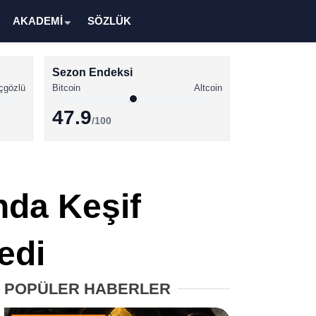
AKADEMİ
SÖZLÜK
Sezon Endeksi
çgözlü
Bitcoin
Altcoin
47.9
/100
Kripto Para Haberleri
Bitcoin Haberleri
da Keşif
Altcoin Haberleri
Ethereum Haberleri
edi
Solana Haberleri
POPÜLER HABERLER
XRP Haberleri
Memecoin Haberleri