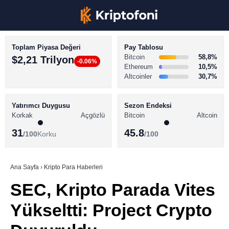
Toplam Piyasa Değeri
Pay Tablosu
Bitcoin
58,8%
$2,21 Trilyon
-0.06%
Ethereum
10,5%
Altcoinler
30,7%
KRİPTO PARA HABERLERİ
Facebook
BİTCOİN HABERLERİ
Yatırımcı Duygusu
Sezon Endeksi
Korkak
Açgözlü
Bitcoin
Altcoin
ALTCOİN HABERLERİ
31
45.8
/100
Korku
/100
AKADEMİ
Instagram
SÖZLÜK
Ana Sayfa
›
Kripto Para Haberleri
SEC, Kripto Parada Vites
Youtube
Yükseltti: Project Crypto
TikTok