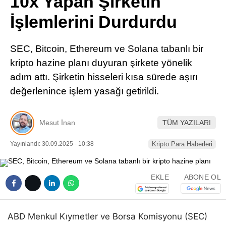
10x Yapan Şirketin
Pinterest
İşlemlerini Durdurdu
LinkedIn
SEC, Bitcoin, Ethereum ve Solana tabanlı bir
kripto hazine planı duyuran şirkete yönelik
Telegram
adım attı. Şirketin hisseleri kısa sürede aşırı
değerlenince işlem yasağı getirildi.
Mesut İnan
TÜM YAZILARI
Yayınlandı: 30.09.2025 - 10:38
Kripto Para Haberleri
EKLE
ABONE OL
ABD Menkul Kıymetler ve Borsa Komisyonu (SEC)