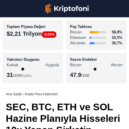
Toplam Piyasa Değeri
Pay Tablosu
Bitcoin
58,8%
$2,21 Trilyon
-0.05%
Ethereum
10,5%
Altcoinler
30,7%
KRİPTO PARA HABERLERİ
Facebook
BİTCOİN HABERLERİ
Yatırımcı Duygusu
Sezon Endeksi
Korkak
Açgözlü
Bitcoin
Altcoin
ALTCOİN HABERLERİ
31
47.9
/100
Korku
/100
AKADEMİ
Instagram
SÖZLÜK
Ana Sayfa
›
Kripto Para Haberleri
SEC, BTC, ETH ve SOL
Youtube
Hazine Planıyla Hisseleri
TikTok