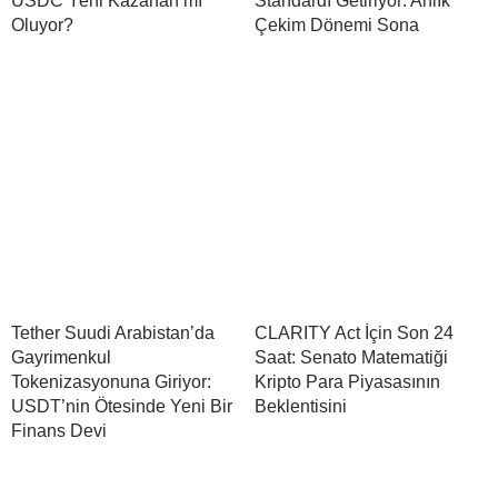
USDC Yeni Kazanan mı
Standardı Getiriyor: Anlık
Oluyor?
Çekim Dönemi Sona
Tether Suudi Arabistan’da
CLARITY Act İçin Son 24
Gayrimenkul
Saat: Senato Matematiği
Tokenizasyonuna Giriyor:
Kripto Para Piyasasının
USDT’nin Ötesinde Yeni Bir
Beklentisini
Finans Devi