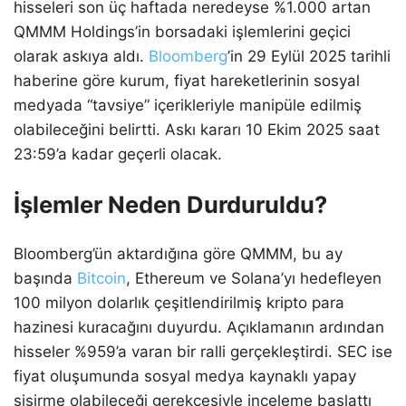
hisseleri son üç haftada neredeyse %1.000 artan
QMMM Holdings’in borsadaki işlemlerini geçici
olarak askıya aldı.
Bloomberg
’in 29 Eylül 2025 tarihli
haberine göre kurum, fiyat hareketlerinin sosyal
medyada “tavsiye” içerikleriyle manipüle edilmiş
olabileceğini belirtti. Askı kararı 10 Ekim 2025 saat
23:59’a kadar geçerli olacak.
İşlemler Neden Durduruldu?
Bloomberg’ün aktardığına göre QMMM, bu ay
başında
Bitcoin
, Ethereum ve Solana’yı hedefleyen
100 milyon dolarlık çeşitlendirilmiş kripto para
hazinesi kuracağını duyurdu. Açıklamanın ardından
hisseler %959’a varan bir ralli gerçekleştirdi. SEC ise
fiyat oluşumunda sosyal medya kaynaklı yapay
şişirme olabileceği gerekçesiyle inceleme başlattı