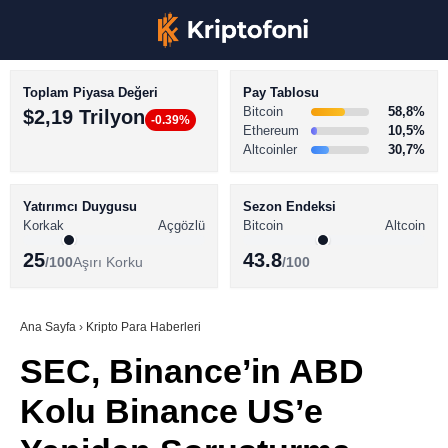
Toplam Piyasa Değeri
Pay Tablosu
Bitcoin
58,8%
$2,19 Trilyon
-0.39%
Ethereum
10,5%
Altcoinler
30,7%
KRİPTO PARA HABERLERİ
Facebook
BİTCOİN HABERLERİ
Yatırımcı Duygusu
Sezon Endeksi
Korkak
Açgözlü
Bitcoin
Altcoin
ALTCOİN HABERLERİ
25
43.8
/100
Aşırı Korku
/100
AKADEMİ
Instagram
SÖZLÜK
Ana Sayfa
›
Kripto Para Haberleri
SEC, Binance’in ABD
Youtube
Kolu Binance US’e
TikTok