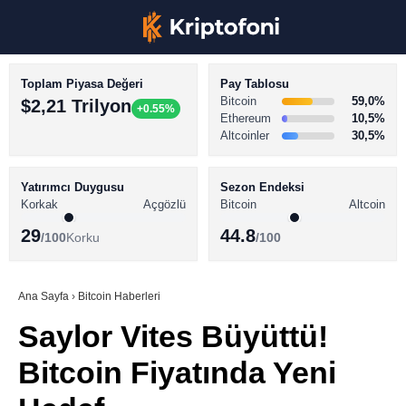
Toplam Piyasa Değeri
Pay Tablosu
Bitcoin
59,0%
$2,21 Trilyon
+0.55%
Ethereum
10,5%
Altcoinler
30,5%
KRİPTO PARA HABERLERİ
Facebook
BİTCOİN HABERLERİ
Yatırımcı Duygusu
Sezon Endeksi
Korkak
Açgözlü
Bitcoin
Altcoin
ALTCOİN HABERLERİ
29
44.8
/100
Korku
/100
AKADEMİ
Instagram
SÖZLÜK
Ana Sayfa
›
Bitcoin Haberleri
Saylor Vites Büyüttü!
Youtube
Bitcoin Fiyatında Yeni
TikTok