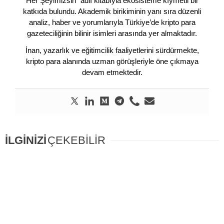
Her Şeyimizsin” adlı kitabıyla ekosisteme kıymetli bir
katkıda bulundu. Akademik birikiminin yanı sıra düzenli
analiz, haber ve yorumlarıyla Türkiye’de kripto para
gazeteciliğinin bilinir isimleri arasında yer almaktadır.
İnan, yazarlık ve eğitimcilik faaliyetlerini sürdürmekte,
kripto para alanında uzman görüşleriyle öne çıkmaya
devam etmektedir.
İLGİNİZİ
ÇEKEBİLİR