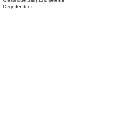
Glassnode Satış Endişelerini
Değerlendirdi