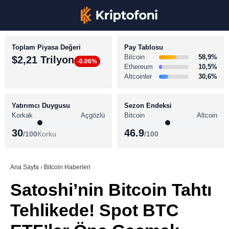
Toplam Piyasa Değeri
Pay Tablosu
Bitcoin
58,9%
$2,21 Trilyon
-0.06%
Ethereum
10,5%
Altcoinler
30,6%
KRİPTO PARA HABERLERİ
Facebook
BİTCOİN HABERLERİ
Yatırımcı Duygusu
Sezon Endeksi
Korkak
Açgözlü
Bitcoin
Altcoin
ALTCOİN HABERLERİ
30
46.9
/100
Korku
/100
AKADEMİ
Instagram
SÖZLÜK
Ana Sayfa
›
Bitcoin Haberleri
Satoshi’nin Bitcoin Tahtı
Youtube
Tehlikede! Spot BTC
TikTok