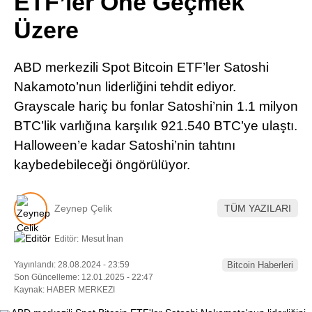
ETF’ler Öne Geçmek
Pinterest
Üzere
LinkedIn
ABD merkezili Spot Bitcoin ETF’ler Satoshi
Nakamoto’nun liderliğini tehdit ediyor.
Telegram
Grayscale hariç bu fonlar Satoshi’nin 1.1 milyon
BTC’lik varlığına karşılık 921.540 BTC’ye ulaştı.
Halloween’e kadar Satoshi’nin tahtını
kaybedebileceği öngörülüyor.
Zeynep Çelik
TÜM YAZILARI
Editör:
Mesut İnan
Yayınlandı: 28.08.2024 - 23:59
Bitcoin Haberleri
Son Güncelleme: 12.01.2025 - 22:47
Kaynak: HABER MERKEZI