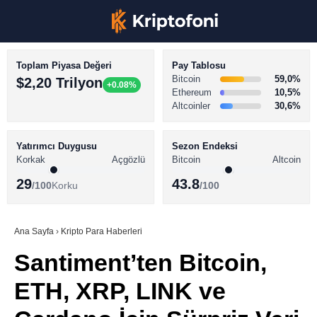
Toplam Piyasa Değeri
Pay Tablosu
Bitcoin
59,0%
$2,20 Trilyon
+0.08%
Ethereum
10,5%
Altcoinler
30,6%
KRİPTO PARA HABERLERİ
Facebook
BİTCOİN HABERLERİ
Yatırımcı Duygusu
Sezon Endeksi
Korkak
Açgözlü
Bitcoin
Altcoin
ALTCOİN HABERLERİ
29
43.8
/100
Korku
/100
AKADEMİ
Instagram
SÖZLÜK
Ana Sayfa
›
Kripto Para Haberleri
Santiment’ten Bitcoin,
Youtube
ETH, XRP, LINK ve
TikTok