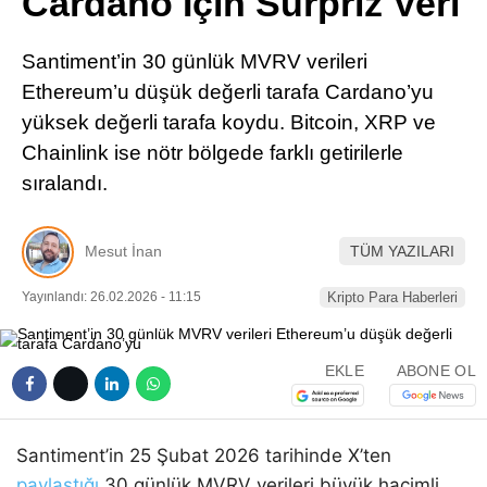
Cardano İçin Sürpriz Veri
Pinterest
Santiment’in 30 günlük MVRV verileri
LinkedIn
Ethereum’u düşük değerli tarafa Cardano’yu
yüksek değerli tarafa koydu. Bitcoin, XRP ve
Telegram
Chainlink ise nötr bölgede farklı getirilerle
sıralandı.
Mesut İnan
TÜM YAZILARI
Yayınlandı: 26.02.2026 - 11:15
Kripto Para Haberleri
EKLE
ABONE OL
Santiment’in 25 Şubat 2026 tarihinde X’ten
paylaştığı
30 günlük MVRV verileri büyük hacimli