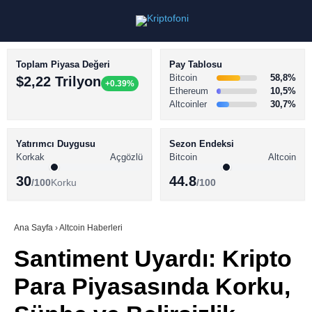
Toplam Piyasa Değeri
Pay Tablosu
Bitcoin
58,8%
$2,22 Trilyon
+0.39%
Ethereum
10,5%
Altcoinler
30,7%
KRİPTO PARA HABERLERİ
Facebook
BİTCOİN HABERLERİ
Yatırımcı Duygusu
Sezon Endeksi
Korkak
Açgözlü
Bitcoin
Altcoin
ALTCOİN HABERLERİ
30
44.8
/100
Korku
/100
AKADEMİ
Instagram
SÖZLÜK
Ana Sayfa
›
Altcoin Haberleri
Santiment Uyardı: Kripto
Youtube
Para Piyasasında Korku,
TikTok