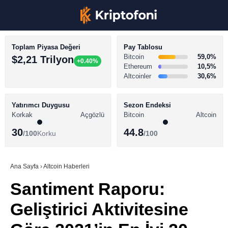
Toplam Piyasa Değeri
Pay Tablosu
Bitcoin
59,0%
$2,21 Trilyon
+0.40%
Ethereum
10,5%
Altcoinler
30,6%
KRİPTO PARA HABERLERİ
Facebook
BİTCOİN HABERLERİ
Yatırımcı Duygusu
Sezon Endeksi
Korkak
Açgözlü
Bitcoin
Altcoin
ALTCOİN HABERLERİ
30
44.8
/100
Korku
/100
AKADEMİ
Instagram
SÖZLÜK
Ana Sayfa
›
Altcoin Haberleri
Santiment Raporu:
Youtube
Geliştirici Aktivitesine
TikTok