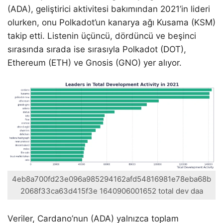
(ADA), geliştirici aktivitesi bakımından 2021’in lideri
olurken, onu Polkadot’un kanarya ağı Kusama (KSM)
takip etti. Listenin üçüncü, dördüncü ve beşinci
sırasında sırada ise sırasıyla Polkadot (DOT),
Ethereum (ETH) ve Gnosis (GNO) yer alıyor.
4eb8a700fd23e096a985294162afd54816981e78eba68b
2068f33ca63d415f3e 1640906001652 total dev daa
Veriler, Cardano’nun (ADA) yalnızca toplam