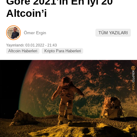
Göre 2021’in En İyi 20
Pinterest
Altcoin’i
LinkedIn
Ömer Ergin
TÜM YAZILARI
Telegram
Yayınlandı: 03.01.2022 - 21:43
Altcoin Haberleri
Kripto Para Haberleri