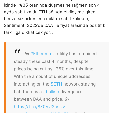
içinde -%35 oranında düşmesine rağmen son 4
ayda sabit kaldı. ETH ağında etkileşime giren
benzersiz adreslerin miktarı sabit kalırken,
Santiment, 2022’de DAA ile fiyat arasında pozitif bir
farklılığa dikkat çekiyor. .
🐂
#Ethereum
's utility has remained
steady these past 4 months, despite
prices being cut by -35% over this time.
With the amount of unique addresses
interacting on the
$ETH
network staying
flat, there is a
#bullish
divergence
between DAA and price. 👍
https://t.co/8Z0VU2hsUv