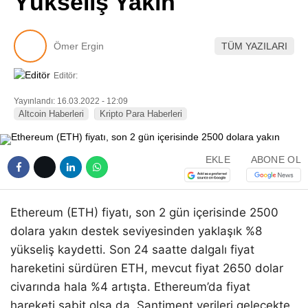
Yükseliş Yakın
Pinterest
Ömer Ergin
TÜM YAZILARI
LinkedIn
Editör:
Telegram
Yayınlandı: 16.03.2022 - 12:09
Altcoin Haberleri
Kripto Para Haberleri
EKLE
ABONE OL
Ethereum (ETH) fiyatı, son 2 gün içerisinde 2500
dolara yakın destek seviyesinden yaklaşık %8
yükseliş kaydetti. Son 24 saatte dalgalı fiyat
hareketini sürdüren ETH, mevcut fiyat 2650 dolar
civarında hala %4 artışta. Ethereum’da fiyat
hareketi sabit olsa da, Santiment verileri gelecekte