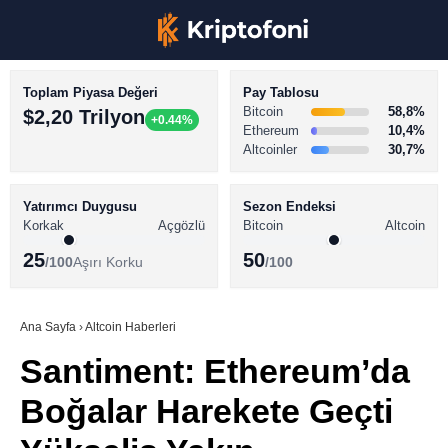
Toplam Piyasa Değeri
Pay Tablosu
Bitcoin
58,8%
$2,20 Trilyon
+0.44%
Ethereum
10,4%
Altcoinler
30,7%
KRİPTO PARA HABERLERİ
Facebook
BİTCOİN HABERLERİ
Yatırımcı Duygusu
Sezon Endeksi
Korkak
Açgözlü
Bitcoin
Altcoin
ALTCOİN HABERLERİ
25
50
/100
Aşırı Korku
/100
AKADEMİ
Instagram
SÖZLÜK
Ana Sayfa
›
Altcoin Haberleri
Santiment: Ethereum’da
Youtube
Boğalar Harekete Geçti
TikTok