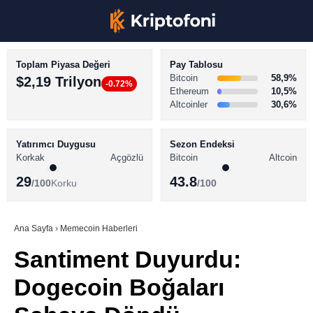
Toplam Piyasa Değeri
Pay Tablosu
Bitcoin
58,9%
$2,19 Trilyon
-0.72%
Ethereum
10,5%
Altcoinler
30,6%
KRİPTO PARA HABERLERİ
Facebook
BİTCOİN HABERLERİ
Yatırımcı Duygusu
Sezon Endeksi
Korkak
Açgözlü
Bitcoin
Altcoin
ALTCOİN HABERLERİ
29
43.8
/100
Korku
/100
AKADEMİ
Instagram
SÖZLÜK
Ana Sayfa
›
Memecoin Haberleri
Santiment Duyurdu:
Youtube
Dogecoin Boğaları
TikTok