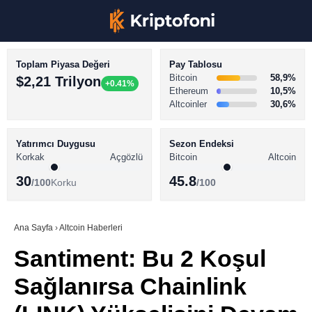
Toplam Piyasa Değeri
Pay Tablosu
Bitcoin
58,9%
$2,21 Trilyon
+0.41%
Ethereum
10,5%
Altcoinler
30,6%
KRİPTO PARA HABERLERİ
Facebook
BİTCOİN HABERLERİ
Yatırımcı Duygusu
Sezon Endeksi
Korkak
Açgözlü
Bitcoin
Altcoin
ALTCOİN HABERLERİ
30
45.8
/100
Korku
/100
AKADEMİ
Instagram
SÖZLÜK
Ana Sayfa
›
Altcoin Haberleri
Santiment: Bu 2 Koşul
Youtube
Sağlanırsa Chainlink
TikTok