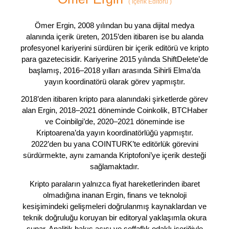
(
İçerik Editörü
)
Ömer Ergin, 2008 yılından bu yana dijital medya
alanında içerik üreten, 2015’den itibaren ise bu alanda
profesyonel kariyerini sürdüren bir içerik editörü ve kripto
para gazetecisidir. Kariyerine 2015 yılında ShiftDelete’de
başlamış, 2016–2018 yılları arasında Sihirli Elma’da
yayın koordinatörü olarak görev yapmıştır.
2018’den itibaren kripto para alanındaki şirketlerde görev
alan Ergin, 2018–2021 döneminde Coinkolik, BTCHaber
ve Coinbilgi’de, 2020–2021 döneminde ise
Kriptoarena’da yayın koordinatörlüğü yapmıştır.
2022’den bu yana COINTURK’te editörlük görevini
sürdürmekte, aynı zamanda Kriptofoni’ye içerik desteği
sağlamaktadır.
Kripto paraların yalnızca fiyat hareketlerinden ibaret
olmadığına inanan Ergin, finans ve teknoloji
kesişimindeki gelişmeleri doğrulanmış kaynaklardan ve
teknik doğruluğu koruyan bir editoryal yaklaşımla okura
sunar. Analitik bakış açısı ve şeffaflık odaklı içeriğiyle