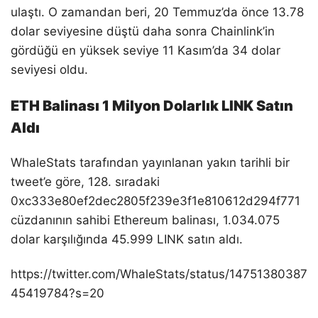
ulaştı. O zamandan beri, 20 Temmuz’da önce 13.78
dolar seviyesine düştü daha sonra Chainlink’in
gördüğü en yüksek seviye 11 Kasım’da 34 dolar
seviyesi oldu.
ETH Balinası 1 Milyon Dolarlık LINK Satın
Aldı
WhaleStats tarafından yayınlanan yakın tarihli bir
tweet’e göre, 128. sıradaki
0xc333e80ef2dec2805f239e3f1e810612d294f771
cüzdanının sahibi Ethereum balinası, 1.034.075
dolar karşılığında 45.999 LINK satın aldı.
https://twitter.com/WhaleStats/status/14751380387
45419784?s=20