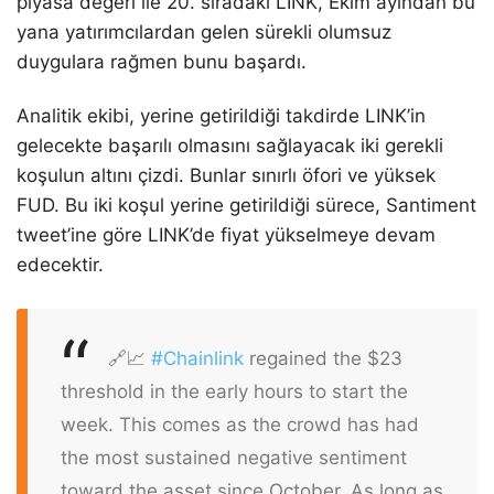
piyasa değeri ile 20. sıradaki LINK, Ekim ayından bu
yana yatırımcılardan gelen sürekli olumsuz
duygulara rağmen bunu başardı.
Analitik ekibi, yerine getirildiği takdirde LINK’in
gelecekte başarılı olmasını sağlayacak iki gerekli
koşulun altını çizdi. Bunlar sınırlı öfori ve yüksek
FUD. Bu iki koşul yerine getirildiği sürece, Santiment
tweet’ine göre LINK’de fiyat yükselmeye devam
edecektir.
🔗📈
#Chainlink
regained the $23
threshold in the early hours to start the
week. This comes as the crowd has had
the most sustained negative sentiment
toward the asset since October. As long as