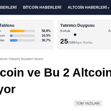
ABERLERİ
BİTCOİN HABERLERİ
ALTCOİN HABERLERİ
Tablosu
Yatırımcı Duygusu
n
58,8%
Korkak
A
eum
10,5%
25
nler
30,7%
/100
Aşırı Korku
ltcoin Yükseliş Sinyalleri Veriyor
coin ve Bu 2 Altcoi
yor
TÜM YAZILARI