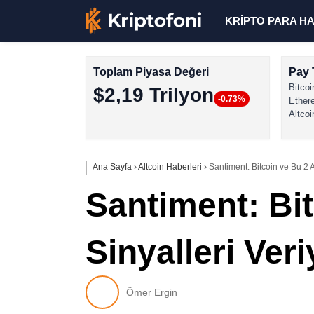
KRİPTO PARA H
Toplam Piyasa Değeri
Pay 
Bitcoi
$2,19 Trilyon
-0.73%
Ether
Altcoi
Ana Sayfa
›
Altcoin Haberleri
›
Santiment: Bitcoin ve Bu 2 A
Santiment: Bit
Sinyalleri Veri
Ömer Ergin