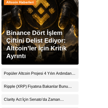
Altcoin Haberleri
Stablecoin Haberleri
Binance Dört İşlem
Facebook
Çiftini Delist Ediyor:
Altcoin’ler İçin Kritik
Ayrıntı
Instagram
Youtube
Popüler Altcoin Projesi 4 Yılın Ardından
Kapanıyor: Kullanıcılara 21 Ağustos
Uyarısı
TikTok
Ripple (XRP) Fiyatına Bakanlar Bunu
Kaçırıyor: Evernorth’tan Dikkat Çeken
Uyarı
Pinterest
Clarity Act İçin Senato’da Zaman
Daralıyor