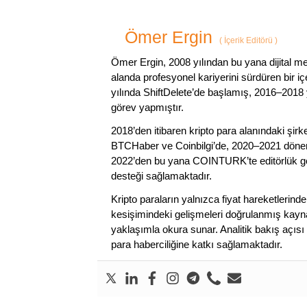
Ömer Ergin
(
İçerik Editörü
)
Ömer Ergin, 2008 yılından bu yana dijital me
alanda profesyonel kariyerini sürdüren bir iç
yılında ShiftDelete’de başlamış, 2016–2018 y
görev yapmıştır.
2018’den itibaren kripto para alanındaki şi
BTCHaber ve Coinbilgi’de, 2020–2021 dönemi
2022’den bu yana COINTURK’te editörlük gör
desteği sağlamaktadır.
Kripto paraların yalnızca fiyat hareketlerind
kesişimindeki gelişmeleri doğrulanmış kayna
yaklaşımla okura sunar. Analitik bakış açısı 
para haberciliğine katkı sağlamaktadır.