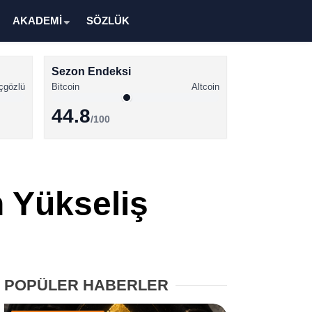
AKADEMİ
SÖZLÜK
Sezon Endeksi
çgözlü
Bitcoin
Altcoin
44.8
/100
Kripto Para Haberleri
Bitcoin Haberleri
n Yükseliş
Altcoin Haberleri
Ethereum Haberleri
Solana Haberleri
POPÜLER HABERLER
XRP Haberleri
Memecoin Haberleri