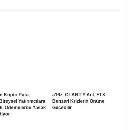
n Kripto Para
a16z: CLARITY Act, FTX
Bireysel Yatırımcılara
Benzeri Krizlerin Önüne
dı, Ödemelerde Yasak
Geçebilir
iyor