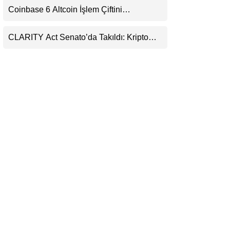
Coinbase 6 Altcoin İşlem Çiftini
LinkedIn
Durduracak
CLARITY Act Senato’da Takıldı: Kripto
Telegram
Para Piyasası 2027’yi Fiyatlıyor