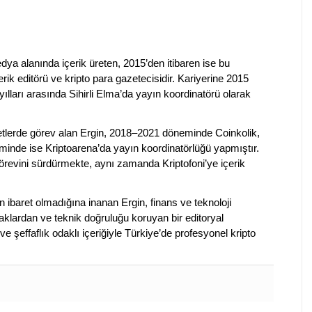
dya alanında içerik üreten, 2015’den itibaren ise bu
erik editörü ve kripto para gazetecisidir. Kariyerine 2015
ılları arasında Sihirli Elma’da yayın koordinatörü olarak
rketlerde görev alan Ergin, 2018–2021 döneminde Coinkolik,
nde ise Kriptoarena’da yayın koordinatörlüğü yapmıştır.
evini sürdürmekte, aynı zamanda Kriptofoni’ye içerik
en ibaret olmadığına inanan Ergin, finans ve teknoloji
klardan ve teknik doğruluğu koruyan bir editoryal
ve şeffaflık odaklı içeriğiyle Türkiye’de profesyonel kripto