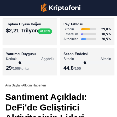
Toplam Piyasa Değeri
Pay Tablosu
Bitcoin
59,0%
$2,21 Trilyon
+0.86%
Ethereum
10,5%
Altcoinler
30,5%
KRİPTO PARA HABERLERİ
Facebook
BİTCOİN HABERLERİ
Yatırımcı Duygusu
Sezon Endeksi
Korkak
Açgözlü
Bitcoin
Altcoin
ALTCOİN HABERLERİ
29
44.8
/100
Korku
/100
AKADEMİ
Instagram
SÖZLÜK
Ana Sayfa
›
Altcoin Haberleri
Santiment Açıkladı:
Youtube
DeFi’de Geliştirici
TikTok