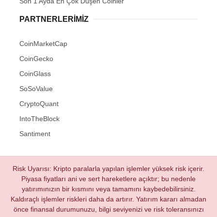
Son 1 Ayda En Çok Düşen Coinler
PARTNERLERIMIZ
CoinMarketCap
CoinGecko
CoinGlass
SoSoValue
CryptoQuant
IntoTheBlock
Santiment
Risk Uyarısı: Kripto paralarla yapılan işlemler yüksek risk içerir.
Piyasa fiyatları ani ve sert hareketlere açıktır; bu nedenle
yatırımınızın bir kısmını veya tamamını kaybedebilirsiniz.
Kaldıraçlı işlemler riskleri daha da artırır. Yatırım kararı almadan
önce finansal durumunuzu, bilgi seviyenizi ve risk toleransınızı