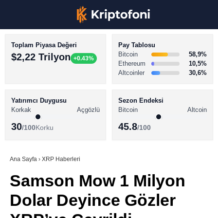
Toplam Piyasa Değeri
Pay Tablosu
Bitcoin
58,9%
$2,22 Trilyon
+0.43%
Ethereum
10,5%
Altcoinler
30,6%
KRİPTO PARA HABERLERİ
Facebook
BİTCOİN HABERLERİ
Yatırımcı Duygusu
Sezon Endeksi
Korkak
Açgözlü
Bitcoin
Altcoin
ALTCOİN HABERLERİ
30
45.8
/100
Korku
/100
AKADEMİ
Instagram
SÖZLÜK
Ana Sayfa
›
XRP Haberleri
Samson Mow 1 Milyon
Youtube
Dolar Deyince Gözler
TikTok