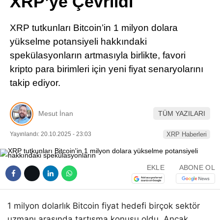
XRP’ye Çevrildi
Pinterest
XRP tutkunları Bitcoin’in 1 milyon dolara
LinkedIn
yükselme potansiyeli hakkındaki
spekülasyonların artmasıyla birlikte, favori
Telegram
kripto para birimleri için yeni fiyat senaryolarını
takip ediyor.
Mesut İnan
TÜM YAZILARI
Yayınlandı: 20.10.2025 - 23:03
XRP Haberleri
EKLE
ABONE OL
1 milyon dolarlık Bitcoin fiyat hedefi birçok sektör
uzmanı arasında tartışma konusu oldu. Ancak