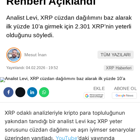
Rehberi Açıklandı
Pinterest
Analist Levi, XRP cüzdan dağılımını baz alarak
LinkedIn
ilk yüzde 10’a girmek için 2.301 XRP’nin yeterli
olduğunu söyledi.
Telegram
Mesut İnan
TÜM YAZILARI
Yayınlandı: 04.02.2026 - 19:52
XRP Haberleri
EKLE
ABONE OL
XRP odaklı analizleriyle kripto para topluluğunun
yakından tanıdığı bir analist Levi kaç XRP yeter
sorusunu cüzdan dağılımı ve aşırı iyimser senaryolar
üzerinden yanıtladı.
YouTube
‘daki yayınında