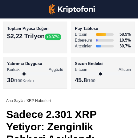
Toplam Piyasa Değeri
Pay Tablosu
Bitcoin
58,9%
$2,22 Trilyon
+0.37%
Ethereum
10,5%
Altcoinler
30,7%
KRİPTO PARA HABERLERİ
Facebook
BİTCOİN HABERLERİ
Yatırımcı Duygusu
Sezon Endeksi
Korkak
Açgözlü
Bitcoin
Altcoin
ALTCOİN HABERLERİ
30
45.8
/100
Korku
/100
AKADEMİ
Instagram
SÖZLÜK
Ana Sayfa
›
XRP Haberleri
Sadece 2.301 XRP
Youtube
Yetiyor: Zenginlik
TikTok