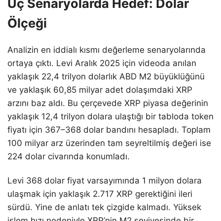
Uç Senaryolarda Hedef: Dolar
Ölçeği
Analizin en iddialı kısmı değerleme senaryolarında
ortaya çıktı. Levi Aralık 2025 için videoda anılan
yaklaşık 22,4 trilyon dolarlık ABD M2 büyüklüğünü
ve yaklaşık 60,85 milyar adet dolaşımdaki XRP
arzını baz aldı. Bu çerçevede XRP piyasa değerinin
yaklaşık 12,4 trilyon dolara ulaştığı bir tabloda token
fiyatı için 367–368 dolar bandını hesapladı. Toplam
100 milyar arz üzerinden tam seyreltilmiş değeri ise
224 dolar civarında konumladı.
Levi 368 dolar fiyat varsayımında 1 milyon dolara
ulaşmak için yaklaşık 2.717 XRP gerektiğini ileri
sürdü. Yine de anlatı tek çizgide kalmadı. Yüksek
işlem hızı nedeniyle XRP’nin M2 seviyesinde bir