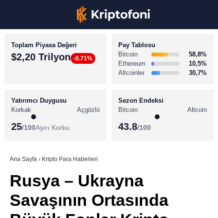
Toplam Piyasa Değeri
Pay Tablosu
Bitcoin
58,8%
$2,20 Trilyon
-0.71%
Ethereum
10,5%
Altcoinler
30,7%
KRİPTO PARA HABERLERİ
Facebook
BİTCOİN HABERLERİ
Yatırımcı Duygusu
Sezon Endeksi
Korkak
Açgözlü
Bitcoin
Altcoin
ALTCOİN HABERLERİ
25
43.8
/100
Aşırı Korku
/100
AKADEMİ
Instagram
SÖZLÜK
Ana Sayfa
›
Kripto Para Haberleri
Rusya – Ukrayna
Youtube
Savaşının Ortasında
TikTok