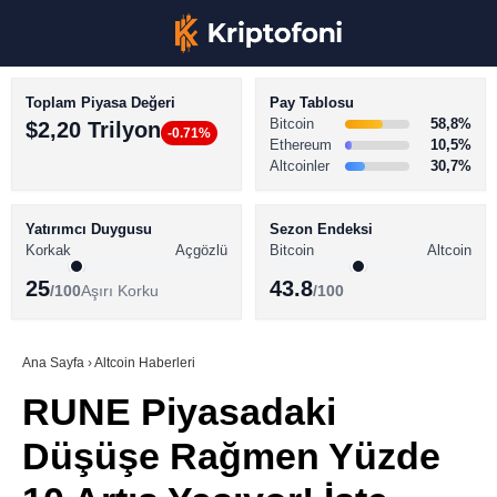
Toplam Piyasa Değeri
Pay Tablosu
Bitcoin
58,8%
$2,20 Trilyon
-0.71%
Ethereum
10,5%
Altcoinler
30,7%
KRİPTO PARA HABERLERİ
Facebook
BİTCOİN HABERLERİ
Yatırımcı Duygusu
Sezon Endeksi
Korkak
Açgözlü
Bitcoin
Altcoin
ALTCOİN HABERLERİ
25
43.8
/100
Aşırı Korku
/100
AKADEMİ
Instagram
SÖZLÜK
Ana Sayfa
›
Altcoin Haberleri
RUNE Piyasadaki
Youtube
Düşüşe Rağmen Yüzde
TikTok