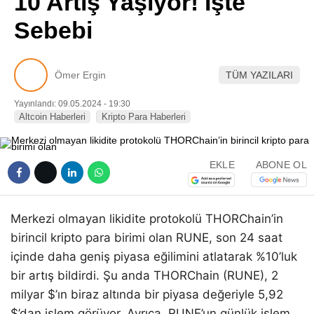
10 Artış Yaşıyor! İşte
Pinterest
Sebebi
LinkedIn
Ömer Ergin
TÜM YAZILARI
Telegram
Yayınlandı: 09.05.2024 - 19:30
Altcoin Haberleri
Kripto Para Haberleri
EKLE
ABONE OL
Merkezi olmayan likidite protokolü THORChain’in
birincil kripto para birimi olan RUNE, son 24 saat
içinde daha geniş piyasa eğilimini atlatarak %10’luk
bir artış bildirdi. Şu anda THORChain (RUNE), 2
milyar $’ın biraz altında bir piyasa değeriyle 5,92
$’dan işlem görüyor. Ayrıca, RUNE’un günlük işlem