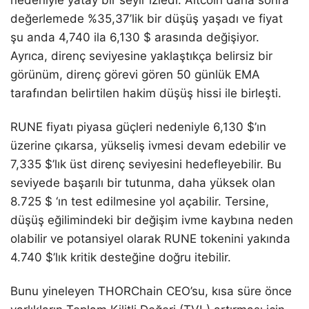
nedeniyle yatay bir seyir izledi. Altcoin daha sonra
değerlemede %35,37’lik bir düşüş yaşadı ve fiyat
şu anda 4,740 ila 6,130 $ arasında değişiyor.
Ayrıca, direnç seviyesine yaklaştıkça belirsiz bir
görünüm, direnç görevi gören 50 günlük EMA
tarafından belirtilen hakim düşüş hissi ile birleşti.
RUNE fiyatı piyasa güçleri nedeniyle 6,130 $’ın
üzerine çıkarsa, yükseliş ivmesi devam edebilir ve
7,335 $’lık üst direnç seviyesini hedefleyebilir. Bu
seviyede başarılı bir tutunma, daha yüksek olan
8.725 $ ‘ın test edilmesine yol açabilir. Tersine,
düşüş eğilimindeki bir değişim ivme kaybına neden
olabilir ve potansiyel olarak RUNE tokenini yakında
4.740 $’lık kritik desteğine doğru itebilir.
Bunu yineleyen THORChain CEO’su, kısa süre önce