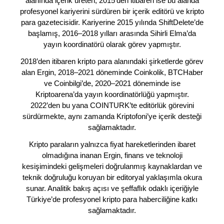
alanında içerik üreten, 2015’den itibaren ise bu alanda
profesyonel kariyerini sürdüren bir içerik editörü ve kripto
para gazetecisidir. Kariyerine 2015 yılında ShiftDelete’de
başlamış, 2016–2018 yılları arasında Sihirli Elma’da
yayın koordinatörü olarak görev yapmıştır.
2018’den itibaren kripto para alanındaki şirketlerde görev
alan Ergin, 2018–2021 döneminde Coinkolik, BTCHaber
ve Coinbilgi’de, 2020–2021 döneminde ise
Kriptoarena’da yayın koordinatörlüğü yapmıştır.
2022’den bu yana COINTURK’te editörlük görevini
sürdürmekte, aynı zamanda Kriptofoni’ye içerik desteği
sağlamaktadır.
Kripto paraların yalnızca fiyat hareketlerinden ibaret
olmadığına inanan Ergin, finans ve teknoloji
kesişimindeki gelişmeleri doğrulanmış kaynaklardan ve
teknik doğruluğu koruyan bir editoryal yaklaşımla okura
sunar. Analitik bakış açısı ve şeffaflık odaklı içeriğiyle
Türkiye’de profesyonel kripto para haberciliğine katkı
sağlamaktadır.