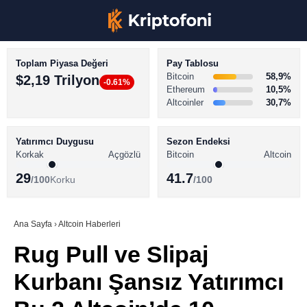
Toplam Piyasa Değeri
Pay Tablosu
Bitcoin
58,9%
$2,19 Trilyon
-0.61%
Ethereum
10,5%
Altcoinler
30,7%
KRİPTO PARA HABERLERİ
Facebook
BİTCOİN HABERLERİ
Yatırımcı Duygusu
Sezon Endeksi
Korkak
Açgözlü
Bitcoin
Altcoin
ALTCOİN HABERLERİ
29
41.7
/100
Korku
/100
AKADEMİ
Instagram
SÖZLÜK
Ana Sayfa
›
Altcoin Haberleri
Rug Pull ve Slipaj
Youtube
Kurbanı Şansız Yatırımcı
TikTok