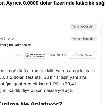
or. Ayrıca 0,0800 dolar üzerinde kalıcılık sa
TÜM YAZILARI
025 - 14:14
Altcoin Haberleri
EKLE
ABONE OL
izin gözünü ekranlara kilitleyen o an geldi çattı.
,0812 doları test etti. Bu bir artışın yanı sıra
ştığını gösteren bir işareti. RSI’ın 79,41
 mi kaldık diye düşünmesine yol açtı.
Kırılma Ne Anlatıyor?