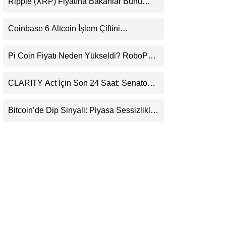
Ripple (XRP) Fiyatına Bakanlar Bunu
LinkedIn
Kaçırıyor: Evernorth’tan Dikkat Çeken
Uyarı
Coinbase 6 Altcoin İşlem Çiftini
Telegram
Durduracak
Pi Coin Fiyatı Neden Yükseldi? RoboPay
Ortaklığı ve Güncelleme İyimserliği
Destekledi
CLARITY Act İçin Son 24 Saat: Senato
Matematiği Kripto Para Piyasasının
Beklentisini Bozabilir
Bitcoin’de Dip Sinyali: Piyasa Sessizlikle
Sıkışıyor