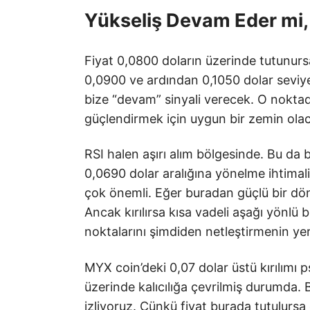
Yükseliş Devam Eder mi
Fiyat 0,0800 doların üzerinde tutunurs
0,0900 ve ardından 0,1050 dolar seviyele
bize “devam” sinyali verecek. O nokta
güçlendirmek için uygun bir zemin ola
RSI halen aşırı alım bölgesinde. Bu da b
0,0690 dolar aralığına yönelme ihtimal
çok önemli. Eğer buradan güçlü bir dö
Ancak kırılırsa kısa vadeli aşağı yönlü 
noktalarını şimdiden netleştirmenin ye
MYX coin’deki 0,07 dolar üstü kırılımı p
üzerinde kalıcılığa çevrilmiş durumda. 
izliyoruz. Çünkü fiyat burada tutulur