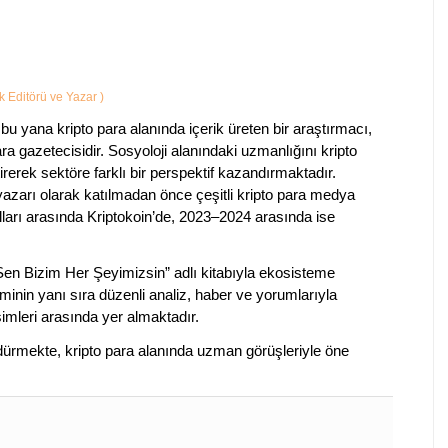
ik Editörü ve Yazar
)
bu yana kripto para alanında içerik üreten bir araştırmacı,
a gazetecisidir. Sosyoloji alanındaki uzmanlığını kripto
irerek sektöre farklı bir perspektif kazandırmaktadır.
 yazarı olarak katılmadan önce çeşitli kripto para medya
lları arasında Kriptokoin’de, 2023–2024 arasında ise
 Sen Bizim Her Şeyimizsin” adlı kitabıyla ekosisteme
iminin yanı sıra düzenli analiz, haber ve yorumlarıyla
isimleri arasında yer almaktadır.
sürdürmekte, kripto para alanında uzman görüşleriyle öne