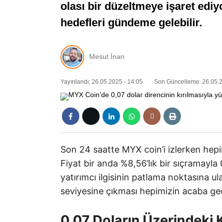
olası bir düzeltmeye işaret ediy
hedefleri gündeme gelebilir.
Mesut İnan
Yayınlandı: 26.05.2025 - 14:05
Son Güncelleme: 26.05.2
Son 24 saatte MYX coin’i izlerken hepim
Fiyat bir anda %8,56’lık bir sıçramayla 0
yatırımcı ilgisinin patlama noktasına ula
seviyesine çıkması hepimizin acaba geç
0,07 Doların Üzerindeki 