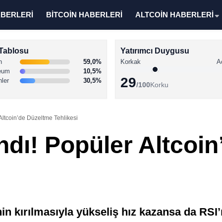
ABERLERİ
BİTCOİN HABERLERİ
ALTCOİN HABERLERİ
Tablosu
Yatırımcı Duygusu
n
59,0%
Korkak
A
eum
10,5%
29
nler
30,5%
/100
Korku
Altcoin’de Düzeltme Tehlikesi
ndı! Popüler Altcoi
in kırılmasıyla yükseliş hız kazansa da RSI