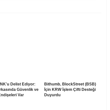
NK’u Delist Ediyor:
Bithumb, BlockStreet (BSB)
rkasında Güvenlik ve
İçin KRW İşlem Çifti Desteği
Endişeleri Var
Duyurdu