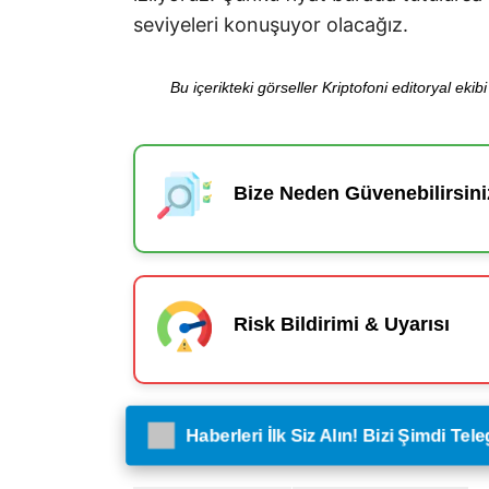
seviyeleri konuşuyor olacağız.
Bu içerikteki görseller Kriptofoni editoryal ek
Bize Neden Güvenebilirsini
Risk Bildirimi & Uyarısı
Haberleri İlk Siz Alın! Bizi Şimdi Te