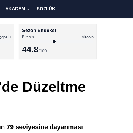
AKADEMİ
SÖZLÜK
Sezon Endeksi
çgözlü
Bitcoin
Altcoin
44.8
/100
Kripto Para Haberleri
Bitcoin Haberleri
n’de Düzeltme
Altcoin Haberleri
Ethereum Haberleri
Solana Haberleri
XRP Haberleri
’ın 79 seviyesine dayanması
Memecoin Haberleri