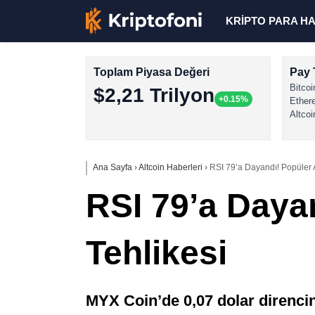
KRİPTO PARA H
Toplam Piyasa Değeri
Pay 
Bitcoi
$2,21 Trilyon
+0.15%
Ether
Altcoi
Ana Sayfa
›
Altcoin Haberleri
›
RSI 79’a Dayandı! Popüler 
RSI 79’a Daya
Tehlikesi
MYX Coin’de 0,07 dolar direncin