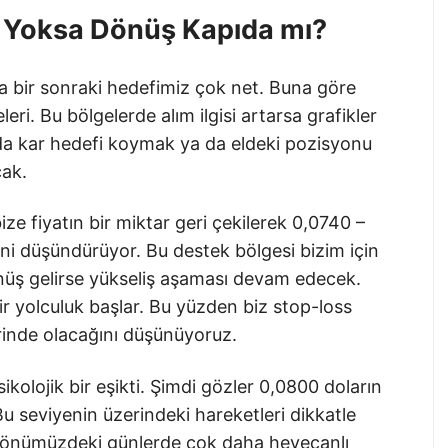
, Yoksa Dönüş Kapıda mı?
a bir sonraki hedefimiz çok net. Buna göre
ri. Bu bölgelerde alım ilgisi artarsa grafikler
da kar hedefi koymak ya da eldeki pozisyonu
cak.
ize fiyatın bir miktar geri çekilerek 0,0740 –
ini düşündürüyor. Bu destek bölgesi bizim için
nüş gelirse yükseliş aşaması devam edecek.
bir yolculuk başlar. Bu yüzden biz stop-loss
rinde olacağını düşünüyoruz.
sikolojik bir eşikti. Şimdi gözler 0,0800 doların
Bu seviyenin üzerindeki hareketleri dikkatle
sa önümüzdeki günlerde çok daha heyecanlı