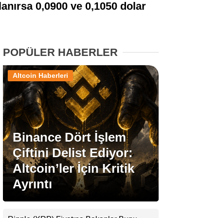
ğlanırsa 0,0900 ve 0,1050 dolar
Stablecoin Haberleri
POPÜLER HABERLER
Facebook
Altcoin Haberleri
Instagram
Binance Dört İşlem
Youtube
Çiftini Delist Ediyor:
Altcoin’ler İçin Kritik
TikTok
Ayrıntı
Pinterest