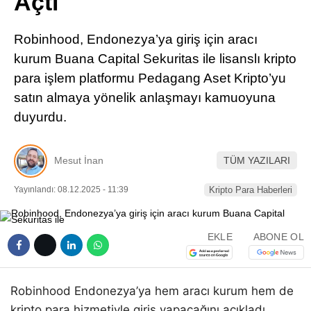
Açtı
Pinterest
Robinhood, Endonezya’ya giriş için aracı
LinkedIn
kurum Buana Capital Sekuritas ile lisanslı kripto
para işlem platformu Pedagang Aset Kripto’yu
Telegram
satın almaya yönelik anlaşmayı kamuoyuna
duyurdu.
Mesut İnan
TÜM YAZILARI
Yayınlandı: 08.12.2025 - 11:39
Kripto Para Haberleri
EKLE
ABONE OL
Robinhood Endonezya’ya hem aracı kurum hem de
kripto para hizmetiyle giriş yapacağını açıkladı.