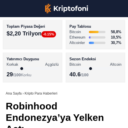
Toplam Piyasa Değeri
Pay Tablosu
Bitcoin
58,8%
$2,20 Trilyon
-0.15%
Ethereum
10,5%
Altcoinler
30,7%
KRİPTO PARA HABERLERİ
Facebook
BİTCOİN HABERLERİ
Yatırımcı Duygusu
Sezon Endeksi
Korkak
Açgözlü
Bitcoin
Altcoin
ALTCOİN HABERLERİ
29
40.6
/100
Korku
/100
AKADEMİ
Instagram
SÖZLÜK
Ana Sayfa
›
Kripto Para Haberleri
Robinhood
Youtube
Endonezya’ya Yelken
TikTok