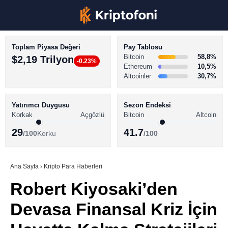
Toplam Piyasa Değeri
Pay Tablosu
Bitcoin
58,8%
$2,19 Trilyon
-0.23%
Ethereum
10,5%
Altcoinler
30,7%
KRİPTO PARA HABERLERİ
Facebook
BİTCOİN HABERLERİ
Yatırımcı Duygusu
Sezon Endeksi
Korkak
Açgözlü
Bitcoin
Altcoin
ALTCOİN HABERLERİ
29
41.7
/100
Korku
/100
AKADEMİ
Instagram
SÖZLÜK
Ana Sayfa
›
Kripto Para Haberleri
Robert Kiyosaki’den
Youtube
Devasa Finansal Kriz İçin
TikTok