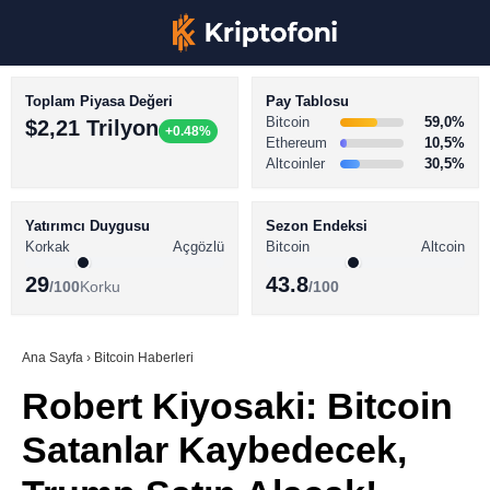
Toplam Piyasa Değeri
Pay Tablosu
Bitcoin
59,0%
$2,21 Trilyon
+0.48%
Ethereum
10,5%
Altcoinler
30,5%
KRİPTO PARA HABERLERİ
Facebook
BİTCOİN HABERLERİ
Yatırımcı Duygusu
Sezon Endeksi
Korkak
Açgözlü
Bitcoin
Altcoin
ALTCOİN HABERLERİ
29
43.8
/100
Korku
/100
AKADEMİ
Instagram
SÖZLÜK
Ana Sayfa
›
Bitcoin Haberleri
Robert Kiyosaki: Bitcoin
Youtube
Satanlar Kaybedecek,
TikTok