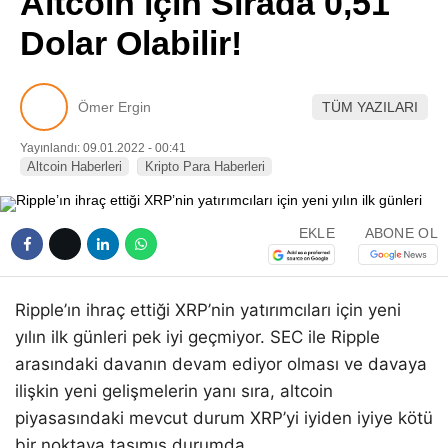
Altcoin için Sırada 0,51
Pinterest
Dolar Olabilir!
LinkedIn
Ömer Ergin
TÜM YAZILARI
Telegram
Yayınlandı: 09.01.2022 - 00:41
Altcoin Haberleri
Kripto Para Haberleri
EKLE
ABONE OL
Ripple’ın ihraç ettiği XRP’nin yatırımcıları için yeni
yılın ilk günleri pek iyi geçmiyor. SEC ile Ripple
arasındaki davanın devam ediyor olması ve davaya
ilişkin yeni gelişmelerin yanı sıra, altcoin
piyasasındaki mevcut durum XRP’yi iyiden iyiye kötü
bir noktaya taşımış durumda.