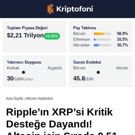
Toplam Piyasa Değeri
Pay Tablosu
Bitcoin
58,9%
$2,21 Trilyon
+0.30%
Ethereum
10,5%
Altcoinler
30,7%
KRİPTO PARA HABERLERİ
Facebook
BİTCOİN HABERLERİ
Yatırımcı Duygusu
Sezon Endeksi
Korkak
Açgözlü
Bitcoin
Altcoin
ALTCOİN HABERLERİ
30
45.8
/100
Korku
/100
AKADEMİ
Instagram
SÖZLÜK
Ana Sayfa
›
Altcoin Haberleri
Ripple’ın XRP’si Kritik
Youtube
Desteğe Dayandı!
TikTok