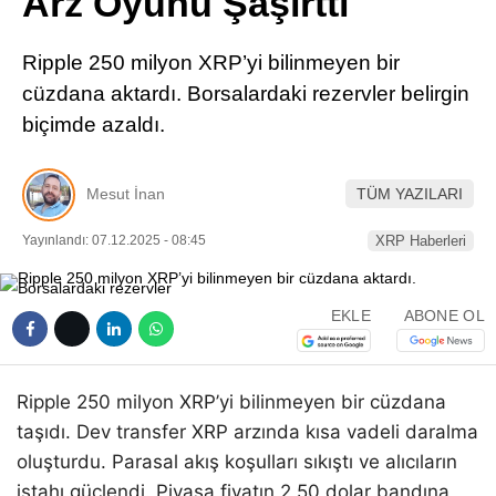
Arz Oyunu Şaşırttı
Pinterest
Ripple 250 milyon XRP’yi bilinmeyen bir
LinkedIn
cüzdana aktardı. Borsalardaki rezervler belirgin
biçimde azaldı.
Telegram
Mesut İnan
TÜM YAZILARI
Yayınlandı: 07.12.2025 - 08:45
XRP Haberleri
EKLE
ABONE OL
Ripple 250 milyon XRP’yi bilinmeyen bir cüzdana
taşıdı. Dev transfer XRP arzında kısa vadeli daralma
oluşturdu. Parasal akış koşulları sıkıştı ve alıcıların
iştahı güçlendi. Piyasa fiyatın 2,50 dolar bandına