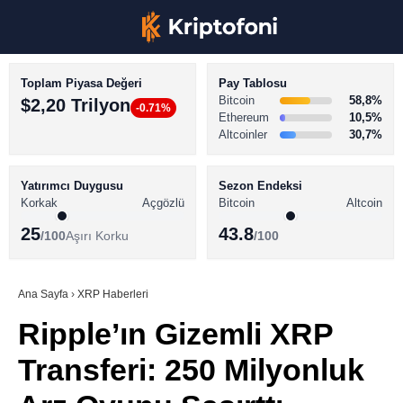
Toplam Piyasa Değeri
Pay Tablosu
Bitcoin
58,8%
$2,20 Trilyon
-0.71%
Ethereum
10,5%
Altcoinler
30,7%
KRİPTO PARA HABERLERİ
Facebook
BİTCOİN HABERLERİ
Yatırımcı Duygusu
Sezon Endeksi
Korkak
Açgözlü
Bitcoin
Altcoin
ALTCOİN HABERLERİ
25
43.8
/100
Aşırı Korku
/100
AKADEMİ
Instagram
SÖZLÜK
Ana Sayfa
›
XRP Haberleri
Ripple’ın Gizemli XRP
Youtube
Transferi: 250 Milyonluk
TikTok