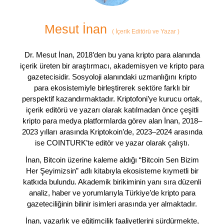
Mesut İnan
(
İçerik Editörü ve Yazar
)
Dr. Mesut İnan, 2018’den bu yana kripto para alanında
içerik üreten bir araştırmacı, akademisyen ve kripto para
gazetecisidir. Sosyoloji alanındaki uzmanlığını kripto
para ekosistemiyle birleştirerek sektöre farklı bir
perspektif kazandırmaktadır. Kriptofoni’ye kurucu ortak,
içerik editörü ve yazarı olarak katılmadan önce çeşitli
kripto para medya platformlarda görev alan İnan, 2018–
2023 yılları arasında Kriptokoin’de, 2023–2024 arasında
ise COINTURK’te editör ve yazar olarak çalıştı.
İnan, Bitcoin üzerine kaleme aldığı “Bitcoin Sen Bizim
Her Şeyimizsin” adlı kitabıyla ekosisteme kıymetli bir
katkıda bulundu. Akademik birikiminin yanı sıra düzenli
analiz, haber ve yorumlarıyla Türkiye’de kripto para
gazeteciliğinin bilinir isimleri arasında yer almaktadır.
İnan, yazarlık ve eğitimcilik faaliyetlerini sürdürmekte,