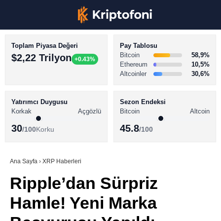
Toplam Piyasa Değeri
Pay Tablosu
Bitcoin
58,9%
$2,22 Trilyon
+0.43%
Ethereum
10,5%
Altcoinler
30,6%
KRİPTO PARA HABERLERİ
Facebook
BİTCOİN HABERLERİ
Yatırımcı Duygusu
Sezon Endeksi
Korkak
Açgözlü
Bitcoin
Altcoin
ALTCOİN HABERLERİ
30
45.8
/100
Korku
/100
AKADEMİ
Instagram
SÖZLÜK
Ana Sayfa
›
XRP Haberleri
Ripple’dan Sürpriz
Youtube
Hamle! Yeni Marka
TikTok