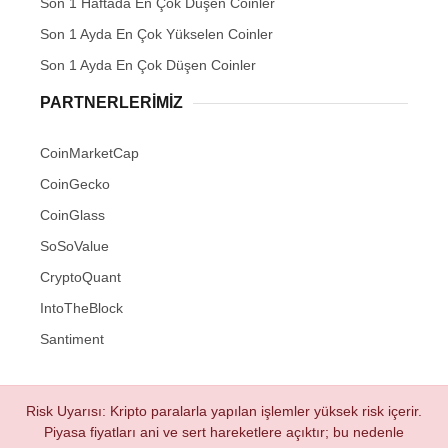
Son 1 Haftada En Çok Düşen Coinler
Son 1 Ayda En Çok Yükselen Coinler
Son 1 Ayda En Çok Düşen Coinler
PARTNERLERIMIZ
CoinMarketCap
CoinGecko
CoinGlass
SoSoValue
CryptoQuant
IntoTheBlock
Santiment
Risk Uyarısı: Kripto paralarla yapılan işlemler yüksek risk içerir.
Piyasa fiyatları ani ve sert hareketlere açıktır; bu nedenle