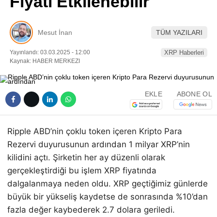
Fiyatı Etkilenebilir
Pinterest
Mesut İnan
TÜM YAZILARI
LinkedIn
Yayınlandı: 03.03.2025 - 12:00
XRP Haberleri
Kaynak: HABER MERKEZI
Telegram
EKLE
ABONE OL
Ripple ABD’nin çoklu token içeren Kripto Para
Rezervi duyurusunun ardından 1 milyar XRP’nin
kilidini açtı. Şirketin her ay düzenli olarak
gerçekleştirdiği bu işlem XRP fiyatında
dalgalanmaya neden oldu. XRP geçtiğimiz günlerde
büyük bir yükseliş kaydetse de sonrasında %10’dan
fazla değer kaybederek 2.7 dolara geriledi.