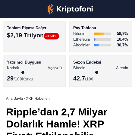
Toplam Piyasa Değeri
Pay Tablosu
Bitcoin
58,9%
$2,19 Trilyon
-0.68%
Ethereum
10,4%
Altcoinler
30,7%
KRİPTO PARA HABERLERİ
Facebook
BİTCOİN HABERLERİ
Yatırımcı Duygusu
Sezon Endeksi
Korkak
Açgözlü
Bitcoin
Altcoin
ALTCOİN HABERLERİ
29
42.7
/100
Korku
/100
AKADEMİ
Instagram
SÖZLÜK
Ana Sayfa
›
XRP Haberleri
Ripple’dan 2,7 Milyar
Youtube
Dolarlık Hamle! XRP
TikTok