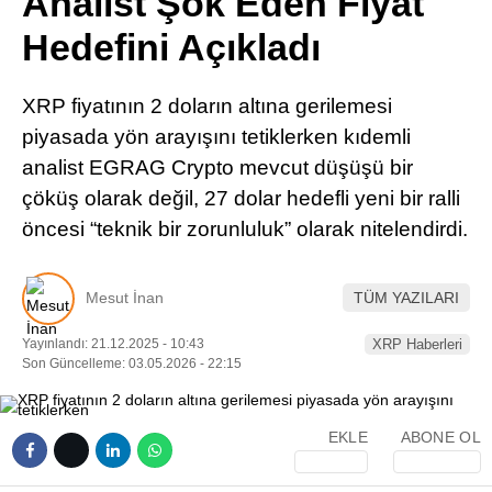
Analist Şok Eden Fiyat
Pinterest
Hedefini Açıkladı
LinkedIn
XRP fiyatının 2 doların altına gerilemesi
piyasada yön arayışını tetiklerken kıdemli
Telegram
analist EGRAG Crypto mevcut düşüşü bir
çöküş olarak değil, 27 dolar hedefli yeni bir ralli
öncesi “teknik bir zorunluluk” olarak nitelendirdi.
Mesut İnan
TÜM YAZILARI
Yayınlandı: 21.12.2025 - 10:43
XRP Haberleri
Son Güncelleme: 03.05.2026 - 22:15
EKLE
ABONE OL