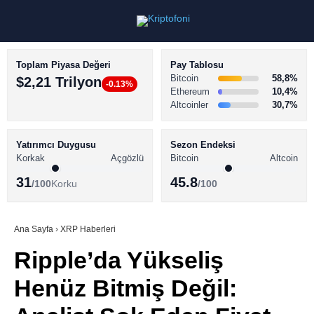
Toplam Piyasa Değeri
Pay Tablosu
Bitcoin
58,8%
$2,21 Trilyon
-0.13%
Ethereum
10,4%
Altcoinler
30,7%
KRİPTO PARA HABERLERİ
Facebook
BİTCOİN HABERLERİ
Yatırımcı Duygusu
Sezon Endeksi
Korkak
Açgözlü
Bitcoin
Altcoin
ALTCOİN HABERLERİ
31
45.8
/100
Korku
/100
AKADEMİ
Instagram
SÖZLÜK
Ana Sayfa
›
XRP Haberleri
Ripple’da Yükseliş
Youtube
Henüz Bitmiş Değil:
TikTok