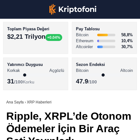
Toplam Piyasa Değeri
Pay Tablosu
Bitcoin
58,8%
$2,21 Trilyon
+0.04%
Ethereum
10,4%
Altcoinler
30,7%
KRİPTO PARA HABERLERİ
Facebook
BİTCOİN HABERLERİ
Yatırımcı Duygusu
Sezon Endeksi
Korkak
Açgözlü
Bitcoin
Altcoin
ALTCOİN HABERLERİ
31
47.9
/100
Korku
/100
AKADEMİ
Instagram
SÖZLÜK
Ana Sayfa
›
XRP Haberleri
Ripple, XRPL’de Otonom
Youtube
Ödemeler İçin Bir Araç
TikTok