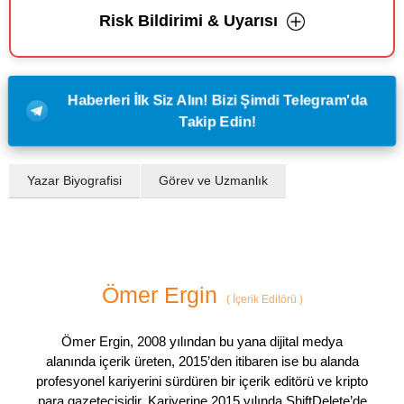
Risk Bildirimi & Uyarısı
Haberleri İlk Siz Alın! Bizi Şimdi Telegram'da
Takip Edin!
Yazar Biyografisi
Görev ve Uzmanlık
Ömer Ergin
(
İçerik Editörü
)
Ömer Ergin, 2008 yılından bu yana dijital medya
alanında içerik üreten, 2015’den itibaren ise bu alanda
profesyonel kariyerini sürdüren bir içerik editörü ve kripto
para gazetecisidir. Kariyerine 2015 yılında ShiftDelete’de