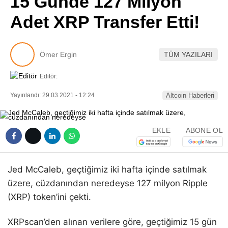
15 Günde 127 Milyon
Pinterest
Adet XRP Transfer Etti!
LinkedIn
Ömer Ergin
TÜM YAZILARI
Telegram
Editör:
Yayınlandı: 29.03.2021 - 12:24
Altcoin Haberleri
EKLE
ABONE OL
Jed McCaleb, geçtiğimiz iki hafta içinde satılmak
üzere, cüzdanından neredeyse 127 milyon Ripple
(XRP) token’ini çekti.
XRPscan’den alınan verilere göre, geçtiğimiz 15 gün