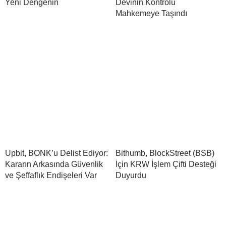
Yeni Dengenin
Devinin Kontrolü
Mahkemeye Taşındı
Upbit, BONK’u Delist Ediyor:
Bithumb, BlockStreet (BSB)
Kararın Arkasında Güvenlik
İçin KRW İşlem Çifti Desteği
ve Şeffaflık Endişeleri Var
Duyurdu