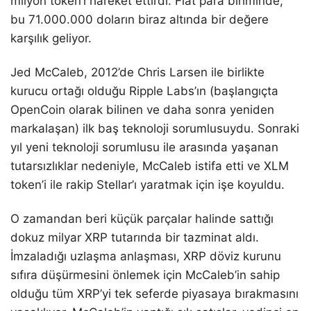
milyon token’i hareket ettirdi. Fiat para biriminde,
bu 71.000.000 doların biraz altında bir değere
karşılık geliyor.
Jed McCaleb, 2012’de Chris Larsen ile birlikte
kurucu ortağı olduğu Ripple Labs’ın (başlangıçta
OpenCoin olarak bilinen ve daha sonra yeniden
markalaşan) ilk baş teknoloji sorumlusuydu. Sonraki
yıl yeni teknoloji sorumlusu ile arasında yaşanan
tutarsızlıklar nedeniyle, McCaleb istifa etti ve XLM
token’i ile rakip Stellar’ı yaratmak için işe koyuldu.
O zamandan beri küçük parçalar halinde sattığı
dokuz milyar XRP tutarında bir tazminat aldı.
İmzaladığı uzlaşma anlaşması, XRP döviz kurunu
sıfıra düşürmesini önlemek için McCaleb’in sahip
olduğu tüm XRP’yi tek seferde piyasaya bırakmasını