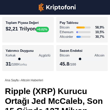
Toplam Piyasa Değeri
Pay Tablosu
Bitcoin
58,9%
$2,21 Trilyon
+0.02%
Ethereum
10,5%
Altcoinler
30,7%
KRİPTO PARA HABERLERİ
Facebook
BİTCOİN HABERLERİ
Yatırımcı Duygusu
Sezon Endeksi
Korkak
Açgözlü
Bitcoin
Altcoin
ALTCOİN HABERLERİ
31
45.8
/100
Korku
/100
AKADEMİ
Instagram
SÖZLÜK
Ana Sayfa
›
Altcoin Haberleri
Ripple (XRP) Kurucu
Youtube
Ortağı Jed McCaleb, Son
TikTok