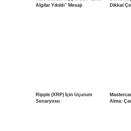
Algılar Yıkıldı” Mesajı
Dikkat Çe
Ripple (XRP) İçin Uçurum
Mastercar
Senaryosu
Alma: Çar