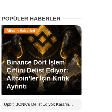
Stablecoin Haberleri
POPÜLER HABERLER
Altcoin Haberleri
Facebook
Binance Dört İşlem
Instagram
Çiftini Delist Ediyor:
Youtube
Altcoin’ler İçin Kritik
Ayrıntı
TikTok
Pinterest
Upbit, BONK’u Delist Ediyor: Kararın
Arkasında Güvenlik ve Şeffaflık Endişeleri