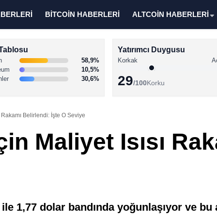
ABERLERİ
BİTCOİN HABERLERİ
ALTCOİN HABERLERİ
Tablosu
Yatırımcı Duygusu
n
58,9%
Korkak
A
eum
10,5%
29
nler
30,6%
/100
Korku
ı Rakamı Belirlendi: İşte O Seviye
çin Maliyet Isısı Rak
75 ile 1,77 dolar bandında yoğunlaşıyor ve bu