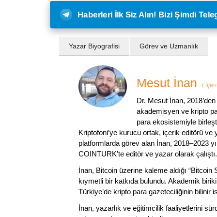
Haberleri İlk Siz Alın! Bizi Şimdi Te
Yazar Biyografisi
Görev ve Uzmanlık
Mesut İnan
(
İçer
Dr. Mesut İnan, 2018’den 
akademisyen ve kripto par
para ekosistemiyle birleşt
Kriptofoni’ye kurucu ortak, içerik editörü ve
platformlarda görev alan İnan, 2018–2023 yı
COINTURK’te editör ve yazar olarak çalıştı.
İnan, Bitcoin üzerine kaleme aldığı “Bitcoin
kıymetli bir katkıda bulundu. Akademik birik
Türkiye’de kripto para gazeteciliğinin bilinir 
İnan, yazarlık ve eğitimcilik faaliyetlerini 