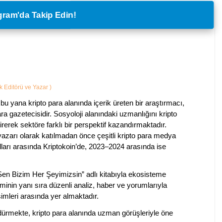
legram'da Takip Edin!
ik Editörü ve Yazar
)
bu yana kripto para alanında içerik üreten bir araştırmacı,
a gazetecisidir. Sosyoloji alanındaki uzmanlığını kripto
irerek sektöre farklı bir perspektif kazandırmaktadır.
 yazarı olarak katılmadan önce çeşitli kripto para medya
lları arasında Kriptokoin’de, 2023–2024 arasında ise
 Sen Bizim Her Şeyimizsin” adlı kitabıyla ekosisteme
iminin yanı sıra düzenli analiz, haber ve yorumlarıyla
isimleri arasında yer almaktadır.
sürdürmekte, kripto para alanında uzman görüşleriyle öne