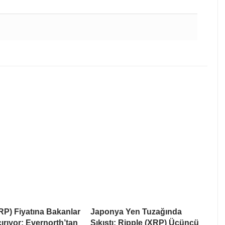
RP) Fiyatına Bakanlar
Japonya Yen Tuzağında
rıyor: Evernorth’tan
Sıkıştı: Ripple (XRP) Üçüncü