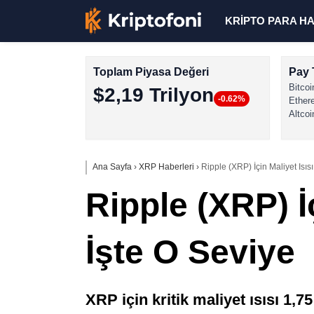
KRİPTO PARA H
Toplam Piyasa Değeri
Pay 
Bitcoi
$2,19 Trilyon
-0.62%
Ether
Altcoi
Ana Sayfa
›
XRP Haberleri
›
Ripple (XRP) İçin Maliyet Isıs
Ripple (XRP) İ
İşte O Seviye
XRP için kritik maliyet ısısı 1,