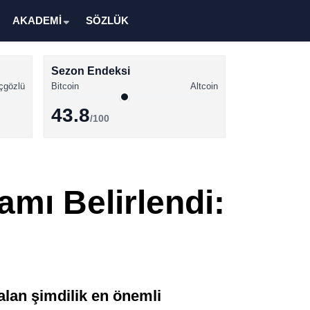
AKADEMİ
SÖZLÜK
Sezon Endeksi
çgözlü
Bitcoin
Altcoin
43.8
/100
Kripto Para Haberleri
Bitcoin Haberleri
amı Belirlendi:
Altcoin Haberleri
Ethereum Haberleri
Solana Haberleri
XRP Haberleri
 alan şimdilik en önemli
Memecoin Haberleri