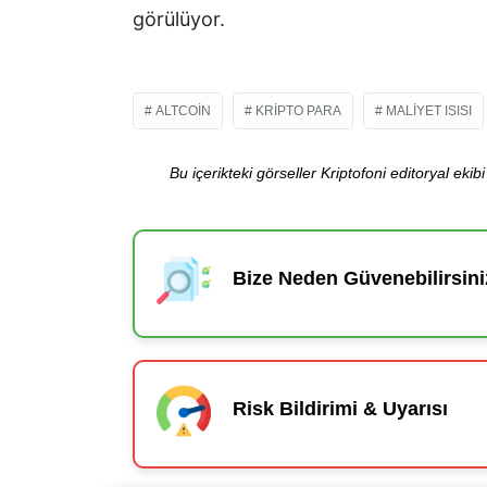
görülüyor.
ALTCOIN
KRIPTO PARA
MALIYET ISISI
Bu içerikteki görseller Kriptofoni editoryal ek
Bize Neden Güvenebilirsini
Risk Bildirimi & Uyarısı