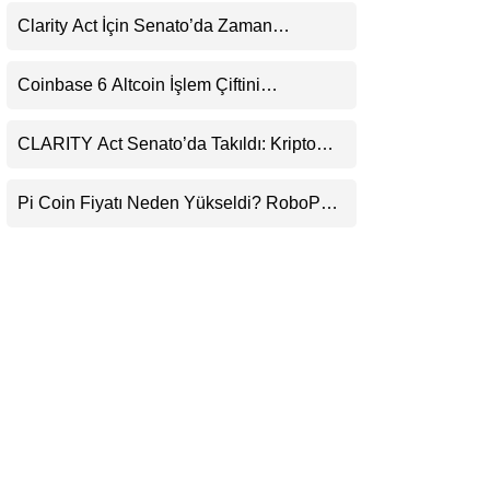
Var
LinkedIn
Clarity Act İçin Senato’da Zaman
Daralıyor
Telegram
Coinbase 6 Altcoin İşlem Çiftini
Durduracak
CLARITY Act Senato’da Takıldı: Kripto
Para Piyasası 2027’yi Fiyatlıyor
Pi Coin Fiyatı Neden Yükseldi? RoboPay
Ortaklığı ve Güncelleme İyimserliği
Destekledi