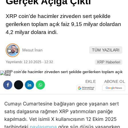
Gerçek Açığa Çıktı
Pinterest
XRP coin’de hacimler zirveden sert şekilde
LinkedIn
gerilerken toplam açık faiz 9,15 milyar dolardan
4,2 milyar dolara indi.
Telegram
Mesut İnan
TÜM YAZILARI
Yayınlandı: 12.10.2025 - 12:32
XRP Haberleri
EKLE
ABONE OL
Cumayı Cumartesine bağlayan gece yaşanan sert
satış dalgasına rağmen XRP yatırımcıları paniğe
kapılmadı. Vet isimli X kullanıcısının 12 Ekim 2025
tarihindeki
paylaşımına
göre sün düşüş yaşanırken