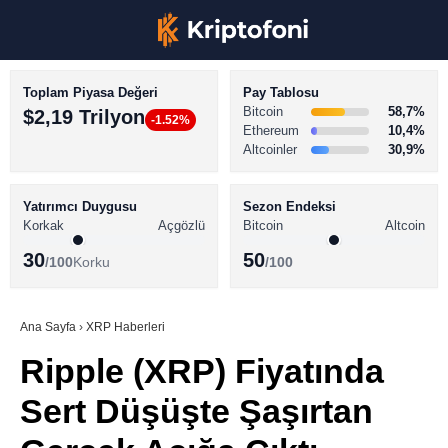
Toplam Piyasa Değeri
Pay Tablosu
Bitcoin
58,7%
$2,19 Trilyon
-1.52%
Ethereum
10,4%
Altcoinler
30,9%
KRİPTO PARA HABERLERİ
Facebook
BİTCOİN HABERLERİ
Yatırımcı Duygusu
Sezon Endeksi
Korkak
Açgözlü
Bitcoin
Altcoin
ALTCOİN HABERLERİ
30
50
/100
Korku
/100
AKADEMİ
Instagram
SÖZLÜK
Ana Sayfa
›
XRP Haberleri
Ripple (XRP) Fiyatında
Youtube
Sert Düşüşte Şaşırtan
TikTok