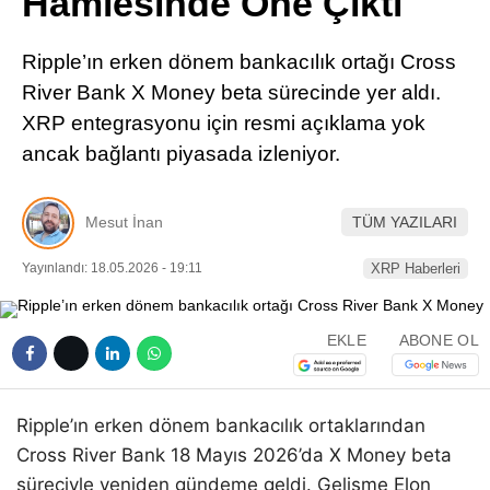
Hamlesinde Öne Çıktı
Pinterest
Ripple’ın erken dönem bankacılık ortağı Cross
LinkedIn
River Bank X Money beta sürecinde yer aldı.
XRP entegrasyonu için resmi açıklama yok
Telegram
ancak bağlantı piyasada izleniyor.
Mesut İnan
TÜM YAZILARI
Yayınlandı: 18.05.2026 - 19:11
XRP Haberleri
EKLE
ABONE OL
Ripple’ın erken dönem bankacılık ortaklarından
Cross River Bank 18 Mayıs 2026’da X Money beta
süreciyle yeniden gündeme geldi. Gelişme Elon