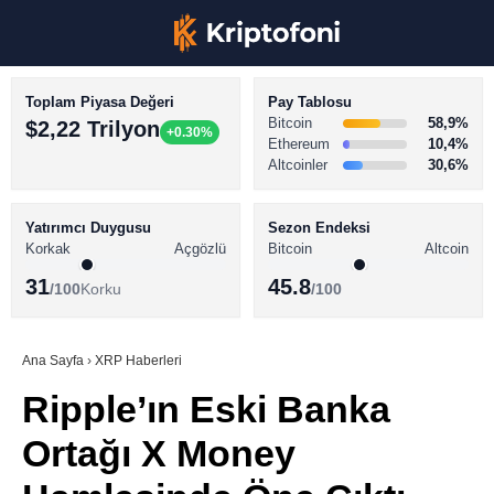
Toplam Piyasa Değeri
Pay Tablosu
Bitcoin
58,9%
$2,22 Trilyon
+0.30%
Ethereum
10,4%
Altcoinler
30,6%
KRİPTO PARA HABERLERİ
Facebook
BİTCOİN HABERLERİ
Yatırımcı Duygusu
Sezon Endeksi
Korkak
Açgözlü
Bitcoin
Altcoin
ALTCOİN HABERLERİ
31
45.8
/100
Korku
/100
AKADEMİ
Instagram
SÖZLÜK
Ana Sayfa
›
XRP Haberleri
Ripple’ın Eski Banka
Youtube
Ortağı X Money
TikTok