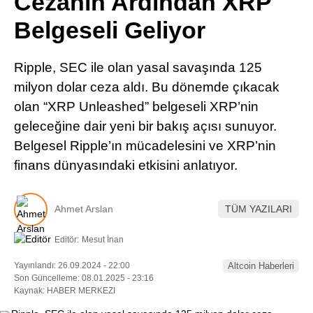
Cezanın Ardından XRP
Pinterest
Belgeseli Geliyor
LinkedIn
Ripple, SEC ile olan yasal savaşında 125
milyon dolar ceza aldı. Bu dönemde çıkacak
Telegram
olan “XRP Unleashed” belgeseli XRP’nin
geleceğine dair yeni bir bakış açısı sunuyor.
Belgesel Ripple’ın mücadelesini ve XRP’nin
finans dünyasındaki etkisini anlatıyor.
Ahmet Arslan
TÜM YAZILARI
Editör:
Mesut İnan
Yayınlandı: 26.09.2024 - 22:00
Altcoin Haberleri
Son Güncelleme: 08.01.2025 - 23:16
Kaynak: HABER MERKEZI