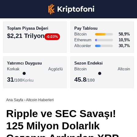
Toplam Piyasa Değeri
Pay Tablosu
Bitcoin
58,9%
$2,21 Trilyon
-0.03%
Ethereum
10,5%
Altcoinler
30,7%
KRİPTO PARA HABERLERİ
Facebook
BİTCOİN HABERLERİ
Yatırımcı Duygusu
Sezon Endeksi
Korkak
Açgözlü
Bitcoin
Altcoin
ALTCOİN HABERLERİ
31
45.8
/100
Korku
/100
AKADEMİ
Instagram
SÖZLÜK
Ana Sayfa
›
Altcoin Haberleri
Ripple ve SEC Savaşı!
Youtube
125 Milyon Dolarlık
TikTok