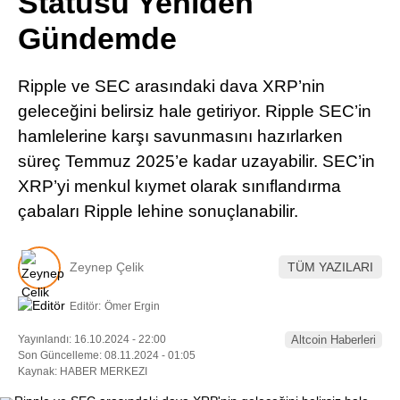
Statüsü Yeniden
Pinterest
Gündemde
LinkedIn
Ripple ve SEC arasındaki dava XRP’nin
geleceğini belirsiz hale getiriyor. Ripple SEC’in
Telegram
hamlelerine karşı savunmasını hazırlarken
süreç Temmuz 2025’e kadar uzayabilir. SEC’in
XRP’yi menkul kıymet olarak sınıflandırma
çabaları Ripple lehine sonuçlanabilir.
Zeynep Çelik
TÜM YAZILARI
Editör:
Ömer Ergin
Yayınlandı: 16.10.2024 - 22:00
Altcoin Haberleri
Son Güncelleme: 08.11.2024 - 01:05
Kaynak: HABER MERKEZI