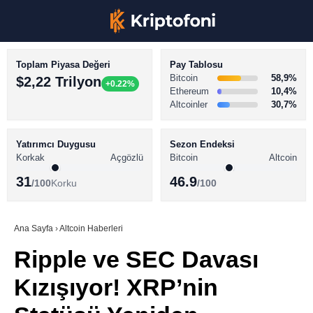
Toplam Piyasa Değeri
Pay Tablosu
Bitcoin
58,9%
$2,22 Trilyon
+0.22%
Ethereum
10,4%
Altcoinler
30,7%
KRİPTO PARA HABERLERİ
Facebook
BİTCOİN HABERLERİ
Yatırımcı Duygusu
Sezon Endeksi
Korkak
Açgözlü
Bitcoin
Altcoin
ALTCOİN HABERLERİ
31
46.9
/100
Korku
/100
AKADEMİ
Instagram
SÖZLÜK
Ana Sayfa
›
Altcoin Haberleri
Ripple ve SEC Davası
Youtube
Kızışıyor! XRP’nin
TikTok