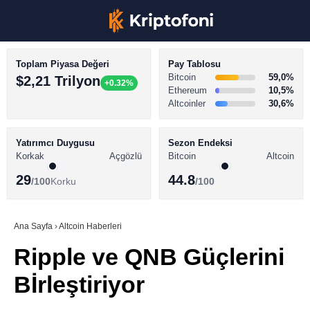
Toplam Piyasa Değeri
Pay Tablosu
Bitcoin
59,0%
$2,21 Trilyon
+0.32%
Ethereum
10,5%
Altcoinler
30,6%
KRİPTO PARA HABERLERİ
Facebook
BİTCOİN HABERLERİ
Yatırımcı Duygusu
Sezon Endeksi
Korkak
Açgözlü
Bitcoin
Altcoin
ALTCOİN HABERLERİ
29
44.8
/100
Korku
/100
AKADEMİ
Instagram
SÖZLÜK
Ana Sayfa
›
Altcoin Haberleri
Ripple ve QNB Güçlerini
Youtube
Bİrleştiriyor
TikTok