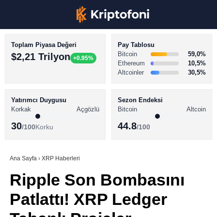
Toplam Piyasa Değeri
Pay Tablosu
Bitcoin
59,0%
$2,21 Trilyon
+0.95%
Ethereum
10,5%
Altcoinler
30,5%
KRİPTO PARA HABERLERİ
Facebook
BİTCOİN HABERLERİ
Yatırımcı Duygusu
Sezon Endeksi
Korkak
Açgözlü
Bitcoin
Altcoin
ALTCOİN HABERLERİ
30
44.8
/100
Korku
/100
AKADEMİ
Instagram
SÖZLÜK
Ana Sayfa
›
XRP Haberleri
Ripple Son Bombasını
Youtube
Patlattı! XRP Ledger
TikTok