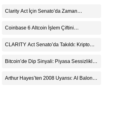
LinkedIn
Clarity Act İçin Senato’da Zaman
Daralıyor
Telegram
Coinbase 6 Altcoin İşlem Çiftini
Durduracak
CLARITY Act Senato’da Takıldı: Kripto
Para Piyasası 2027’yi Fiyatlıyor
Bitcoin’de Dip Sinyali: Piyasa Sessizlikle
Sıkışıyor
Arthur Hayes’ten 2008 Uyarısı: AI Balonu
Bitcoin’i Nasıl Besleyebilir?