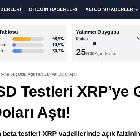
ABERLERİ
BİTCOİN HABERLERİ
ALTCOİN HABERLERİ
Tablosu
Yatırımcı Duygusu
n
58,9%
Korkak
A
eum
10,5%
25
nler
30,7%
/100
Aşırı Korku
P’ye Güç Oldu! Açık Faiz 1 Milyar Doları Aştı!
SD Testleri XRP’ye 
oları Aştı!
beta testleri XRP vadelilerinde açık faizini