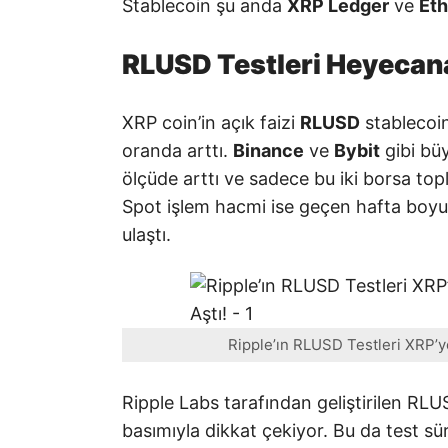
Stablecoin şu anda
XRP Ledger
ve
Et
RLUSD Testleri Heyecan
XRP coin’in açık faizi
RLUSD
stablecoin
oranda arttı.
Binance
ve
Bybit
gibi büy
ölçüde arttı ve sadece bu iki borsa top
Spot işlem hacmi ise geçen hafta boyun
ulaştı.
Ripple’ın RLUSD Testleri XRP’ye 
Ripple Labs tarafından geliştirilen RL
basımıyla dikkat çekiyor. Bu da test s