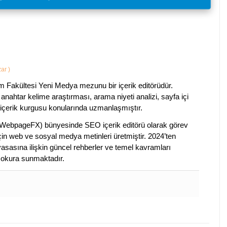
zar
)
im Fakültesi Yeni Medya mezunu bir içerik editörüdür.
anahtar kelime araştırması, arama niyeti analizi, sayfa içi
 içerik kurgusu konularında uzmanlaşmıştır.
ebpageFX) bünyesinde SEO içerik editörü olarak görev
çin web ve sosyal medya metinleri üretmiştir. 2024’ten
piyasasına ilişkin güncel rehberler ve temel kavramları
e okura sunmaktadır.