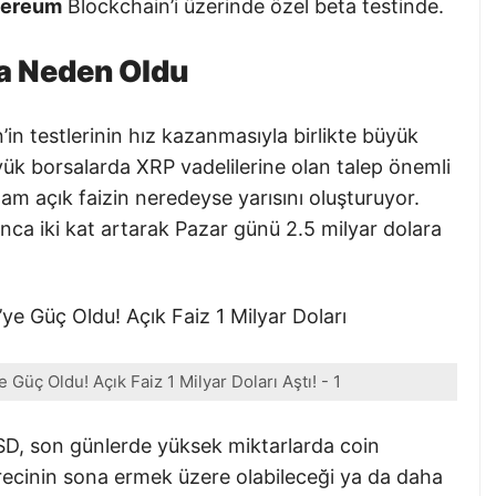
hereum
Blockchain’i üzerinde özel beta testinde.
a Neden Oldu
’in testlerinin hız kazanmasıyla birlikte büyük
ük borsalarda XRP vadelilerine olan talep önemli
lam açık faizin neredeyse yarısını oluşturuyor.
ca iki kat artarak Pazar günü 2.5 milyar dolara
Güç Oldu! Açık Faiz 1 Milyar Doları Aştı! - 1
USD, son günlerde yüksek miktarlarda coin
ürecinin sona ermek üzere olabileceği ya da daha