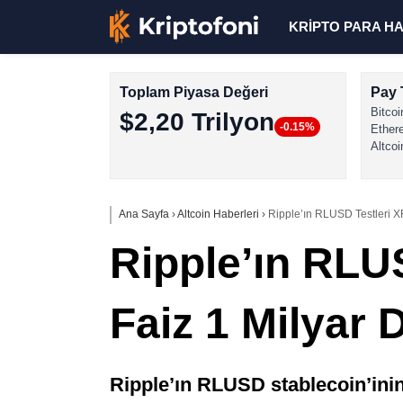
KRİPTO PARA H
Toplam Piyasa Değeri
Pay 
Bitcoi
$2,20 Trilyon
-0.15%
Ether
Altcoi
Ana Sayfa
›
Altcoin Haberleri
›
Ripple’ın RLUSD Testleri XR
Ripple’ın RLU
Faiz 1 Milyar D
Ripple’ın RLUSD stablecoin’inin 