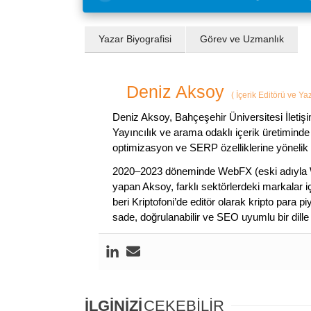
Yazar Biyografisi
Görev ve Uzmanlık
Deniz Aksoy
(
İçerik Editörü ve Ya
Deniz Aksoy, Bahçeşehir Üniversitesi İletiş
Yayıncılık ve arama odaklı içerik üretiminde 
optimizasyon ve SERP özelliklerine yönelik
2020–2023 döneminde WebFX (eski adıyla W
yapan Aksoy, farklı sektörlerdeki markalar i
beri Kriptofoni’de editör olarak kripto para 
sade, doğrulanabilir ve SEO uyumlu bir dill
İLGİNİZİ
ÇEKEBİLİR