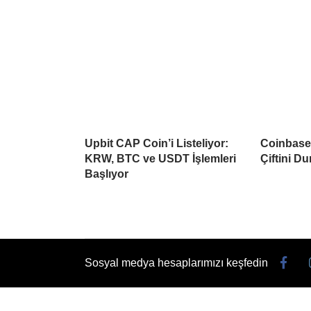
Upbit CAP Coin’i Listeliyor:
Coinbase 
KRW, BTC ve USDT İşlemleri
Çiftini D
Başlıyor
Sosyal medya hesaplarımızı keşfedin