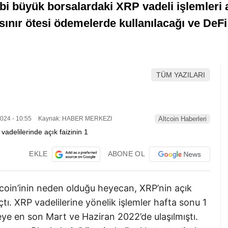
bi büyük borsalardaki XRP vadeli işlemleri 
ınır ötesi ödemelerde kullanılacağı ve DeFi 
TÜM YAZILARI
024 - 10:55
Kaynak: HABER MERKEZI
Altcoin Haberleri
EKLE
ABONE OL
lecoin’inin neden olduğu heyecan, XRP’nin açık
çtı. XRP vadelilerine yönelik işlemler hafta sonu 1
yeye en son Mart ve Haziran 2022’de ulaşılmıştı.