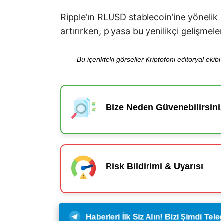
Ripple’ın RLUSD stablecoin’ine yönelik 
artırırken, piyasa bu yenilikçi gelişme
Bu içerikteki görseller Kriptofoni editoryal ek
Bize Neden Güvenebilirsini
Risk Bildirimi & Uyarısı
Haberleri İlk Siz Alın! Bizi Şimdi Te