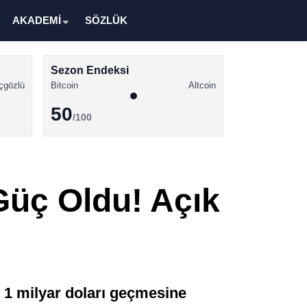
AKADEMİ
SÖZLÜK
Sezon Endeksi
çgözlü
Bitcoin
Altcoin
50
/100
Kripto Para Haberleri
Bitcoin Haberleri
Güç Oldu! Açık
Altcoin Haberleri
Ethereum Haberleri
Solana Haberleri
XRP Haberleri
n 1 milyar doları geçmesine
Memecoin Haberleri