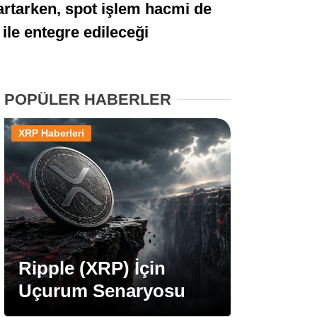
artarken, spot işlem hacmi de
Stablecoin Haberleri
ile entegre edileceği
Facebook
POPÜLER HABERLER
XRP Haberleri
Instagram
Youtube
TikTok
Ripple (XRP) İçin
Uçurum Senaryosu
Pinterest