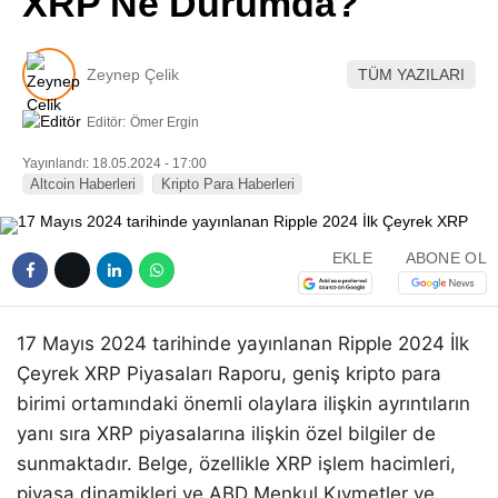
XRP Ne Durumda?
Pinterest
Zeynep Çelik
TÜM YAZILARI
LinkedIn
Editör:
Ömer Ergin
Telegram
Yayınlandı: 18.05.2024 - 17:00
Altcoin Haberleri
Kripto Para Haberleri
EKLE
ABONE OL
17 Mayıs 2024 tarihinde yayınlanan Ripple 2024 İlk
Çeyrek XRP Piyasaları Raporu, geniş kripto para
birimi ortamındaki önemli olaylara ilişkin ayrıntıların
yanı sıra XRP piyasalarına ilişkin özel bilgiler de
sunmaktadır. Belge, özellikle XRP işlem hacimleri,
piyasa dinamikleri ve ABD Menkul Kıymetler ve