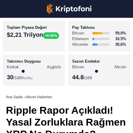
Toplam Piyasa Değeri
Pay Tablosu
Bitcoin
59,0%
$2,21 Trilyon
+0.40%
Ethereum
10,5%
Altcoinler
30,6%
KRİPTO PARA HABERLERİ
Facebook
BİTCOİN HABERLERİ
Yatırımcı Duygusu
Sezon Endeksi
Korkak
Açgözlü
Bitcoin
Altcoin
ALTCOİN HABERLERİ
30
44.8
/100
Korku
/100
AKADEMİ
Instagram
SÖZLÜK
Ana Sayfa
›
Altcoin Haberleri
Ripple Rapor Açıkladı!
Youtube
Yasal Zorluklara Rağmen
TikTok